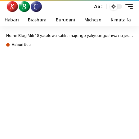
Aa
Habari
Biashara
Burudani
Michezo
Kimataifa
Home
Blog
Mili 18 yatolewa katika majengo yaliyoangushwa na jeshi la Israel
Habari Kuu