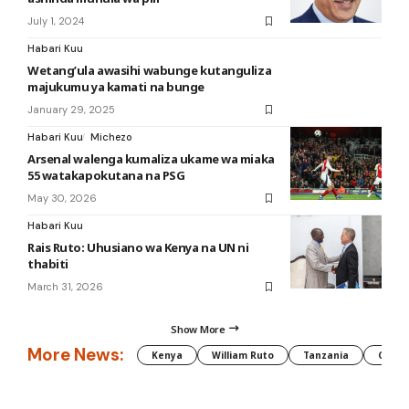
July 1, 2024
Habari Kuu
Wetang’ula awasihi wabunge kutanguliza
majukumu ya kamati na bunge
January 29, 2025
Habari Kuu
Michezo
Arsenal walenga kumaliza ukame wa miaka
55 watakapokutana na PSG
May 30, 2026
Habari Kuu
Rais Ruto: Uhusiano wa Kenya na UN ni
thabiti
March 31, 2026
Show More
More News:
Kenya
William Ruto
Tanzania
CAF