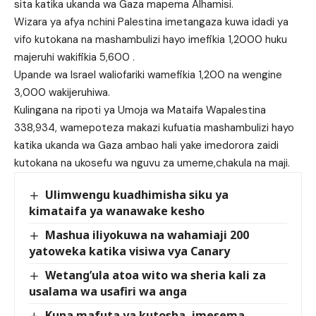
sita katika ukanda wa Gaza mapema Alhamisi.
Wizara ya afya nchini Palestina imetangaza kuwa idadi ya
vifo kutokana na mashambulizi hayo imefikia 1,2000 huku
majeruhi wakifikia 5,600 .
Upande wa Israel waliofariki wamefikia 1,200 na wengine
3,000 wakijeruhiwa.
Kulingana na ripoti ya Umoja wa Mataifa Wapalestina
338,934, wamepoteza makazi kufuatia mashambulizi hayo
katika ukanda wa Gaza ambao hali yake imedorora zaidi
kutokana na ukosefu wa nguvu za umeme,chakula na maji.
Ulimwengu kuadhimisha siku ya
kimataifa ya wanawake kesho
Mashua iliyokuwa na wahamiaji 200
yatoweka katika visiwa vya Canary
Wetang’ula atoa wito wa sheria kali za
usalama wa usafiri wa anga
Kuna mafuta ya kutosha, imesema