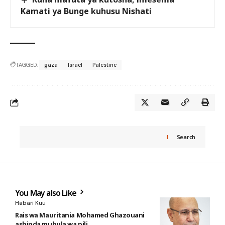
Kamati ya Bunge kuhusu Nishati
TAGGED:
gaza
Israel
Palestine
Search
You May also Like
Habari Kuu
Rais wa Mauritania Mohamed Ghazouani
ashinda muhula wa pili