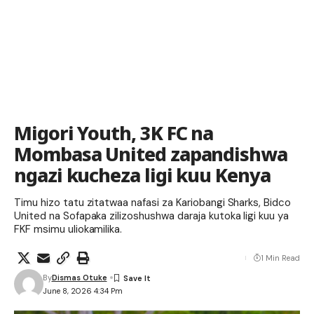
Migori Youth, 3K FC na
Mombasa United zapandishwa
ngazi kucheza ligi kuu Kenya
Timu hizo tatu zitatwaa nafasi za Kariobangi Sharks, Bidco
United na Sofapaka zilizoshushwa daraja kutoka ligi kuu ya
FKF msimu uliokamilika.
1 Min Read
By
Dismas Otuke
June 8, 2026 4:34 Pm