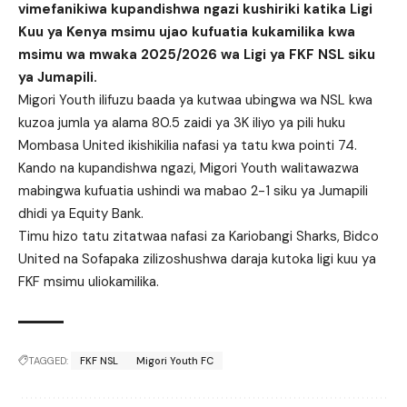
vimefanikiwa kupandishwa ngazi kushiriki katika Ligi
Kuu ya Kenya msimu ujao kufuatia kukamilika kwa
msimu wa mwaka 2025/2026 wa Ligi ya FKF NSL siku
ya Jumapili.
Migori Youth ilifuzu baada ya kutwaa ubingwa wa NSL kwa
kuzoa jumla ya alama 80.5 zaidi ya 3K iliyo ya pili huku
Mombasa United ikishikilia nafasi ya tatu kwa pointi 74.
Kando na kupandishwa ngazi, Migori Youth walitawazwa
mabingwa kufuatia ushindi wa mabao 2-1 siku ya Jumapili
dhidi ya Equity Bank.
Timu hizo tatu zitatwaa nafasi za Kariobangi Sharks, Bidco
United na Sofapaka zilizoshushwa daraja kutoka ligi kuu ya
FKF msimu uliokamilika.
TAGGED:
FKF NSL
Migori Youth FC