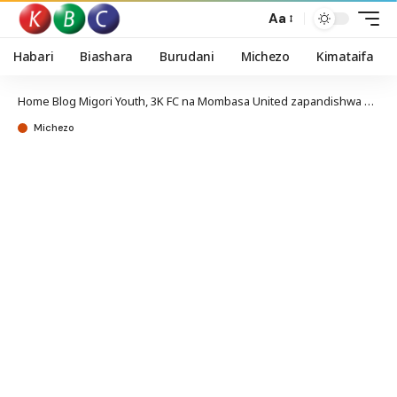
Aa
Habari
Biashara
Burudani
Michezo
Kimataifa
Home
Blog
Migori Youth, 3K FC na Mombasa United zapandishwa ngazi kucheza ligi kuu Kenya
Michezo