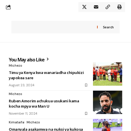
Search
You May also Like
Michezo
Timu ya Kenya kwa wanariadha chipukizi
yapokea sare
August 23, 2024
Michezo
Ruben Amorim achukua usukani kama
kocha mpya wa Man U
November 11, 2024
Kimataifa
Michezo
Omanyala asakamwa na nuksi ya kukosa