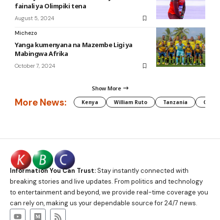
fainali ya Olimpiki tena
August 5, 2024
Michezo
Yanga kumenyana na Mazembe Ligi ya
Mabingwa Afrika
October 7, 2024
Show More
More News:
Kenya
William Ruto
Tanzania
CAF
Information You Can Trust:
Stay instantly connected with
breaking stories and live updates. From politics and technology
to entertainment and beyond, we provide real-time coverage you
can rely on, making us your dependable source for 24/7 news.