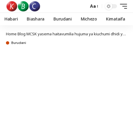
Aa
Habari
Biashara
Burudani
Michezo
Kimataifa
Home
Blog
MCSK yasema haitavumilia hujuma ya kiuchumi dhidi ya wanachama wake
Burudani