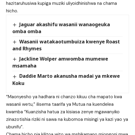
hazitaruhusiwa kupiga muziki uliyoidhinishwa na chama
hicho.
Jaguar akashifu wasanii wanaogeuka
omba omba
Wasanii watakaotumbuiza kwenye Roast
and Rhymes
Jackline Wolper amwomba mumewe
msamaha
Daddie Marto akanusha madai ya mkewe
Koku
“Maonyesho ya hadhara ni chanzo kikuu cha mapato kwa
wasanii wetu,” ilisema taarifa ya Mutua na kuendelea
kwamba “Kuanzisha hatua za kisiasa zenye mgawanyiko
zinazotishia riziki ni sawa na kubomoa misingi ya kazi yao ya
ubunifu”.
Chama hicho pia kilitoa wito wa mshikamano miongoni mwa