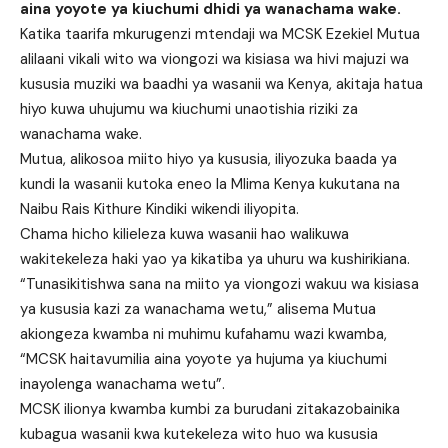
aina yoyote ya kiuchumi dhidi ya wanachama wake.
Katika taarifa mkurugenzi mtendaji wa MCSK Ezekiel Mutua
alilaani vikali wito wa viongozi wa kisiasa wa hivi majuzi wa
kususia muziki wa baadhi ya wasanii wa Kenya, akitaja hatua
hiyo kuwa uhujumu wa kiuchumi unaotishia riziki za
wanachama wake.
Mutua, alikosoa miito hiyo ya kususia, iliyozuka baada ya
kundi la wasanii kutoka eneo la Mlima Kenya kukutana na
Naibu Rais Kithure Kindiki wikendi iliyopita.
Chama hicho kilieleza kuwa wasanii hao walikuwa
wakitekeleza haki yao ya kikatiba ya uhuru wa kushirikiana.
“Tunasikitishwa sana na miito ya viongozi wakuu wa kisiasa
ya kususia kazi za wanachama wetu,” alisema Mutua
akiongeza kwamba ni muhimu kufahamu wazi kwamba,
“MCSK haitavumilia aina yoyote ya hujuma ya kiuchumi
inayolenga wanachama wetu”.
MCSK ilionya kwamba kumbi za burudani zitakazobainika
kubagua wasanii kwa kutekeleza wito huo wa kususia