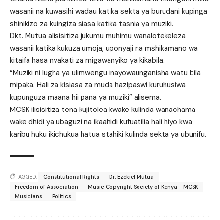
wasanii na kuwasihi wadau katika sekta ya burudani kupinga
shinikizo za kuingiza siasa katika tasnia ya muziki.
Dkt. Mutua alisisitiza jukumu muhimu wanalotekeleza
wasanii katika kukuza umoja, uponyaji na mshikamano wa
kitaifa hasa nyakati za migawanyiko ya kikabila.
“Muziki ni lugha ya ulimwengu inayowaunganisha watu bila
mipaka. Hali za kisiasa za muda hazipaswi kuruhusiwa
kupunguza maana hii pana ya muziki” alisema.
MCSK ilisisitiza tena kujitolea kwake kulinda wanachama
wake dhidi ya ubaguzi na ikaahidi kufuatilia hali hiyo kwa
karibu huku ikichukua hatua stahiki kulinda sekta ya ubunifu.
TAGGED:
Constitutional Rights
Dr. Ezekiel Mutua
Freedom of Association
Music Copyright Society of Kenya - MCSK
Musicians
Politics