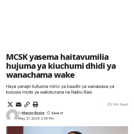
MCSK yasema haitavumilia
hujuma ya kiuchumi dhidi ya
wanachama wake
Haya yanajiri kufuatia miito ya baadhi ya wanasiasa ya
kususia miziki ya waliokutana na Naibu Rais.
2 Min Read
By
Marion Bosire
May 27, 2025 2:39 Pm