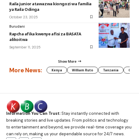
Raila junior atawazwa kiongozi wa familia
ya Raila Odinga
October 23, 2025
Burudani
Rapcha afika kwenye afisi za BASATA
alikoitwa
September 11, 2025
Show More
More News:
Kenya
William Ruto
Tanzania
CAF
Information You Can Trust:
Stay instantly connected with
breaking stories and live updates. From politics and technology
to entertainment and beyond, we provide real-time coverage you
can rely on, making us your dependable source for 24/7 news.