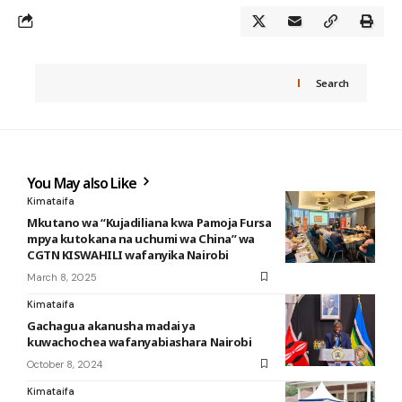
Search
You May also Like
Kimataifa
Mkutano wa “Kujadiliana kwa Pamoja Fursa
mpya kutokana na uchumi wa China” wa
CGTN KISWAHILI wafanyika Nairobi
March 8, 2025
Kimataifa
Gachagua akanusha madai ya
kuwachochea wafanyabiashara Nairobi
October 8, 2024
Kimataifa