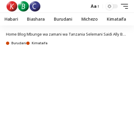
Aa
Habari
Biashara
Burudani
Michezo
Kimataifa
Home
Blog
Mbunge wa zamani wa Tanzania Selemani Saidi Ally Bungara afariki
Burudani
Kimataifa