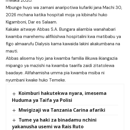
mwaka 2020.
Mbunge huyo wa zamani anaripotiwa kufariki jana Machi 30,
2026 mchana katika hospitali moja ya kibinafsi huko
Kigamboni, Dar es Salaam.
Kakake aitwaye Abbas S.A. Bungara aliambia wanahabari
kwamba marehemu alifikishwa hospitalini kwa matibabu ya
figo almaarufu Dialysis kama kawaida lakini akakumbana na
mauti.
Abbas alisema hiyo jana kwamba familia ilikuwa ikiangazia
mipango ya mazishi na kwamba taarifa zaidi zitatolewa
baadaye. Alifahamisha umma pia kwamba msiba ni
nyumbani kwake huko Temeke.
Koimburi hakutekwa nyara, imesema
Huduma ya Taifa ya Polisi
Mwigizaji wa Tanzania Carina afariki
Tume ya haki za binadamu nchini
yakanusha usemi wa Rais Ruto