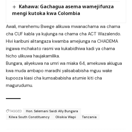
Kahawa: Gachagua asema wamejifunza
mengi kutoka kwa Colombia
Awali, marehemu Bwege alikuwa mwanachama wa chama
cha CUF kabla ya kujiunga na chama cha ACT Wazalendo.
Hivi karibuni alitangaza kwamba amejiunga na CHADEMA
ingawa mchakato rasmi wa kukabidhiwa kadi ya chama
hicho ulikuwa haujakamilika.
Bungara, aliyekuwa na umri wa miaka 64, amekuwa akiugua
kwa muda ambapo maradhi yalisababisha mguu wake
kupooza kiasi cha kumsababisha atumie kiti cha
magurudumu.
TAGGED:
Hon. Selemani Saidi Ally Bungara
Kilwa South Constituency
Olisikia Wapi
Tanzania