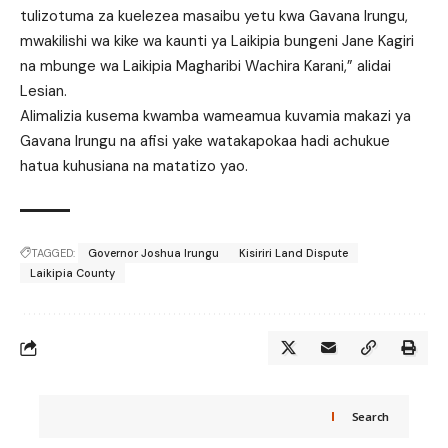
tulizotuma za kuelezea masaibu yetu kwa Gavana Irungu,
mwakilishi wa kike wa kaunti ya Laikipia bungeni Jane Kagiri
na mbunge wa Laikipia Magharibi Wachira Karani,” alidai
Lesian.
Alimalizia kusema kwamba wameamua kuvamia makazi ya
Gavana Irungu na afisi yake watakapokaa hadi achukue
hatua kuhusiana na matatizo yao.
TAGGED:
Governor Joshua Irungu
Kisiriri Land Dispute
Laikipia County
Search