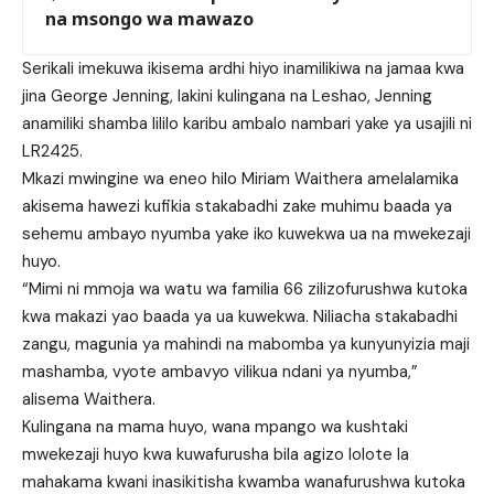
na msongo wa mawazo
Serikali imekuwa ikisema ardhi hiyo inamilikiwa na jamaa kwa
jina George Jenning, lakini kulingana na Leshao, Jenning
anamiliki shamba lililo karibu ambalo nambari yake ya usajili ni
LR2425.
Mkazi mwingine wa eneo hilo Miriam Waithera amelalamika
akisema hawezi kufikia stakabadhi zake muhimu baada ya
sehemu ambayo nyumba yake iko kuwekwa ua na mwekezaji
huyo.
“Mimi ni mmoja wa watu wa familia 66 zilizofurushwa kutoka
kwa makazi yao baada ya ua kuwekwa. Niliacha stakabadhi
zangu, magunia ya mahindi na mabomba ya kunyunyizia maji
mashamba, vyote ambavyo vilikua ndani ya nyumba,”
alisema Waithera.
Kulingana na mama huyo, wana mpango wa kushtaki
mwekezaji huyo kwa kuwafurusha bila agizo lolote la
mahakama kwani inasikitisha kwamba wanafurushwa kutoka