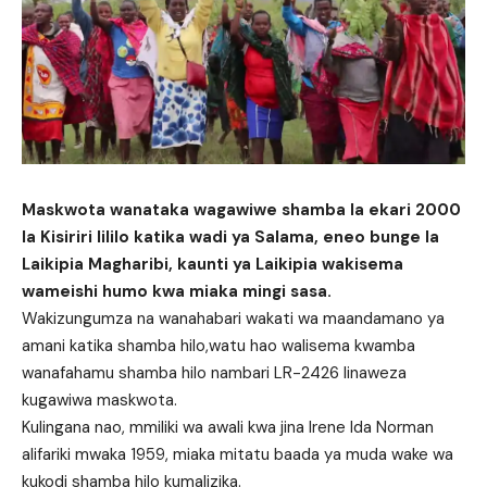
Maskwota wanataka wagawiwe shamba la ekari 2000
la Kisiriri lililo katika wadi ya Salama, eneo bunge la
Laikipia Magharibi, kaunti ya Laikipia wakisema
wameishi humo kwa miaka mingi sasa.
Wakizungumza na wanahabari wakati wa maandamano ya
amani katika shamba hilo,watu hao walisema kwamba
wanafahamu shamba hilo nambari LR-2426 linaweza
kugawiwa maskwota.
Kulingana nao, mmiliki wa awali kwa jina Irene Ida Norman
alifariki mwaka 1959, miaka mitatu baada ya muda wake wa
kukodi shamba hilo kumalizika.