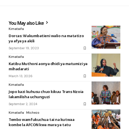
You May also Like
Kimataifa
Dorcas: Wakumbatieni walio na matatizo
ya afya ya akili
September 19, 2023
Kimataifa
Katibu Muthoni aonya dhidi ya matumizi ya
mihadarati
March 13, 2026
Kimataifa
Jopo kazi kuhusu chuo kikuu Trans Nzoia
lakamilisha uchunguzi
September 2, 2024
Kimataifa
Michezo
Tembo wamfukuchua tai na kutwaa
kombe la AFCON kwa mara ya tatu