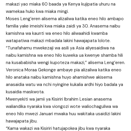
makazi yao miaka 60 baada ya Kenya kujipatia uhuru na
wamekaa huko kwa miaka mingi.
Moses Leng’eren alisema alizaliwa katika eneo hilo ambapo
familia yake imeishi kwa miaka zaidi ya 30. Anasema naibu
kamishna wa kaunti wa eneo hilo aliwaahidi kwamba
watapatiwa makazi mbadala lakini hawajapata lolote.
“Tunafahamu mwekezaji wa asili ya Asia aliyesaidiwa na
naibu kamishna wa eneo hilo kuweka ua kwenye shamba hili
na kusababisha wengi kupoteza makazi,” alisema Leng’eren.
Veronica Moraa Gekonge ambaye pia alizaliwa katika eneo
hilo anataka naibu kamishna huyo ahamishwe akisema
anasaidia watu wa nchi nyingine kukalia ardhi hiyo badala ya
kusaidia maskwota.
Mwenyekiti wa jamii ya Kisiriri Ibrahim Lesian anasema
waliandika nyaraka kwa viongozi wote waliochaguliwa wa
eneo hilo mwezi Januari mwaka huu wakitaka usaidizi lakini
hawajapata jibu.
“Kama wakazi wa Kisiriri hatujapokea jibu kwa nyaraka