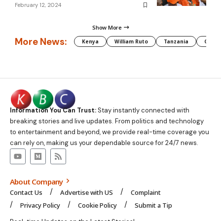
February 12, 2024
Show More
More News:
Kenya
William Ruto
Tanzania
CAF
Information You Can Trust:
Stay instantly connected with
breaking stories and live updates. From politics and technology
to entertainment and beyond, we provide real-time coverage you
can rely on, making us your dependable source for 24/7 news.
About Company
Contact Us
Advertise with US
Complaint
Privacy Policy
Cookie Policy
Submit a Tip