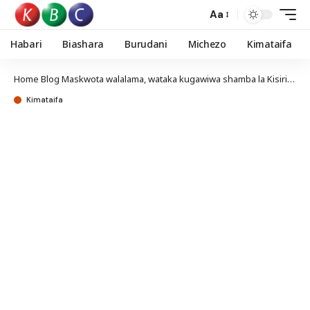
Aa
Habari
Biashara
Burudani
Michezo
Kimataifa
Home
Blog
Maskwota walalama, wataka kugawiwa shamba la Kisiriri, Laikipia
Kimataifa