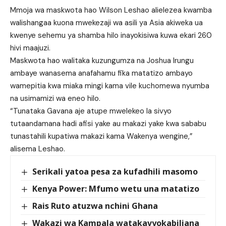
Mmoja wa maskwota hao Wilson Leshao alielezea kwamba
walishangaa kuona mwekezaji wa asili ya Asia akiweka ua
kwenye sehemu ya shamba hilo inayokisiwa kuwa ekari 260
hivi maajuzi.
Maskwota hao walitaka kuzungumza na Joshua Irungu
ambaye wanasema anafahamu fika matatizo ambayo
wamepitia kwa miaka mingi kama vile kuchomewa nyumba
na usimamizi wa eneo hilo.
“Tunataka Gavana aje atupe mwelekeo la sivyo
tutaandamana hadi afisi yake au makazi yake kwa sababu
tunastahili kupatiwa makazi kama Wakenya wengine,”
alisema Leshao.
Serikali yatoa pesa za kufadhili masomo
Kenya Power: Mfumo wetu una matatizo
Rais Ruto atuzwa nchini Ghana
Wakazi wa Kampala watakavyokabiliana