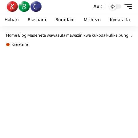
Aa
Habari
Biashara
Burudani
Michezo
Kimataifa
Home
Blog
Maseneta wawasuta mawaziri kwa kukosa kufika bungeni kujibu maswali
Kimataifa