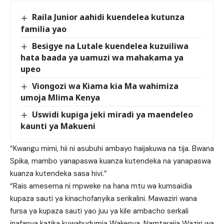
Raila Junior aahidi kuendelea kutunza
familia yao
Besigye na Lutale kuendelea kuzuiliwa
hata baada ya uamuzi wa mahakama ya
upeo
Viongozi wa Kiama kia Ma wahimiza
umoja Mlima Kenya
Uswidi kupiga jeki miradi ya maendeleo
kaunti ya Makueni
“Kwangu mimi, hii ni asubuhi ambayo haijakuwa na tija. Bwana
Spika, mambo yanapaswa kuanza kutendeka na yanapaswa
kuanza kutendeka sasa hivi.”
“Rais amesema ni mpweke na hana mtu wa kumsaidia
kupaza sauti ya kinachofanyika serikalini. Mawaziri wana
fursa ya kupaza sauti yao juu ya kile ambacho serkali
inafanya katika kuwahudumia Wakenya. Namtarajia Waziri wa