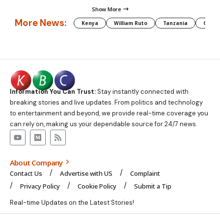
Show More
More News:
Kenya
William Ruto
Tanzania
CAF
Information You Can Trust:
Stay instantly connected with
breaking stories and live updates. From politics and technology
to entertainment and beyond, we provide real-time coverage you
can rely on, making us your dependable source for 24/7 news.
About Company
Contact Us
Advertise with US
Complaint
Privacy Policy
Cookie Policy
Submit a Tip
Real-time Updates on the Latest Stories!