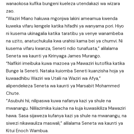
wanaokosa kufika bungeni kueleza utendakazi wa wizara
zao.
“Waziri Miano hakuwa mgonjwa lakini ameamua kwenda
kuweka vifaru kengele katika hifadhi ya wanyama pori. Hiyo
ni kusema ukinagalia katika taratibu ya venye wanambeba
na uzito, anatuchukulia kwa urahisi kama bei ya chumvi. Ni
kusema vifaru kwanza, Seneti ndio tunafuata,” alilalama
Seneta wa kaunti ya Kirinyaga James Murango.
“Nafikiri imeibuka kuwa mazoea ya Mawaziri kutofika katika
Bunge la Seneti. Nataka kuiomba Seneti kuanzisha hoja ya
kuwaadhibu Waziri wa Utalii na Waziri wa Afya,”
alipendekeza Seneta wa kaunti ya Marsabit Mohammed
Chute.
“Asubuhi hii, nilipaswa kuwa nafanya kazi ya shule na
mwanangu. Nililazimika kuiacha na kuja kuwasikiliza Mawaziri
hawa. Sasa sijaweza kufanya kazi ya shule na mwanangu, na
siwezi nikawauliza maswali,” alilalama Seneta wa kaunti ya
Kitui Enoch Wambua.