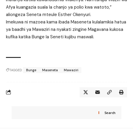
Afya kuangazia suala la chanjo ya polio kwa watoto,”
aliongeza Seneta mteule Esther Okenyuri.
Imekuwa ni mazoea kama ibada Maseneta kulalamikia hatua
ya baadhi ya Mawaziri na nyakati zingine Magavana kukosa
kufika katika Bunge la Seneti kujibu maswali.
TAGGED:
Bunge
Maseneta
Mawaziri
Search