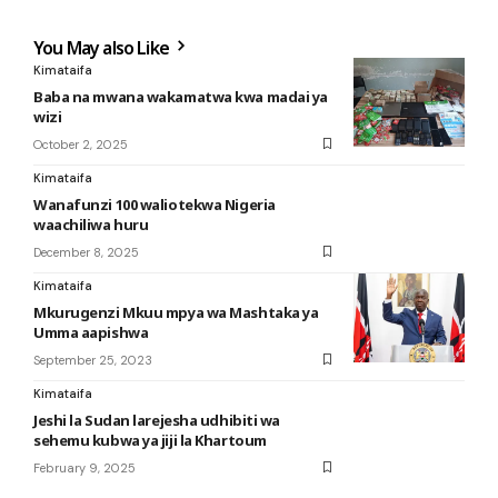
You May also Like
Kimataifa
Baba na mwana wakamatwa kwa madai ya
wizi
October 2, 2025
Kimataifa
Wanafunzi 100 waliotekwa Nigeria
waachiliwa huru
December 8, 2025
Kimataifa
Mkurugenzi Mkuu mpya wa Mashtaka ya
Umma aapishwa
September 25, 2023
Kimataifa
Jeshi la Sudan larejesha udhibiti wa
sehemu kubwa ya jiji la Khartoum
February 9, 2025