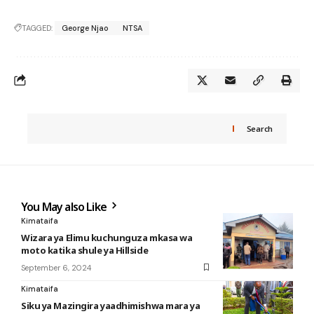
TAGGED:
George Njao
NTSA
Search
You May also Like
Kimataifa
Wizara ya Elimu kuchunguza mkasa wa
moto katika shule ya Hillside
September 6, 2024
Kimataifa
Siku ya Mazingira yaadhimishwa mara ya