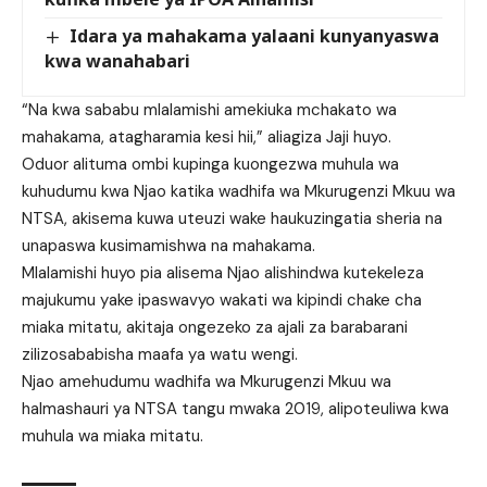
Idara ya mahakama yalaani kunyanyaswa
kwa wanahabari
“Na kwa sababu mlalamishi amekiuka mchakato wa
mahakama, atagharamia kesi hii,” aliagiza Jaji huyo.
Oduor alituma ombi kupinga kuongezwa muhula wa
kuhudumu kwa Njao katika wadhifa wa Mkurugenzi Mkuu wa
NTSA, akisema kuwa uteuzi wake haukuzingatia sheria na
unapaswa kusimamishwa na mahakama.
Mlalamishi huyo pia alisema Njao alishindwa kutekeleza
majukumu yake ipaswavyo wakati wa kipindi chake cha
miaka mitatu, akitaja ongezeko za ajali za barabarani
zilizosababisha maafa ya watu wengi.
Njao amehudumu wadhifa wa Mkurugenzi Mkuu wa
halmashauri ya NTSA tangu mwaka 2019, alipoteuliwa kwa
muhula wa miaka mitatu.