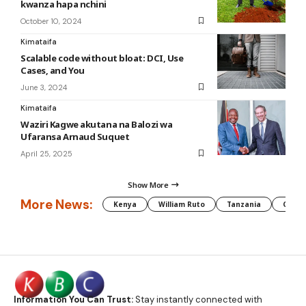
kwanza hapa nchini
October 10, 2024
Kimataifa
Scalable code without bloat: DCI, Use
Cases, and You
June 3, 2024
Kimataifa
Waziri Kagwe akutana na Balozi wa
Ufaransa Arnaud Suquet
April 25, 2025
Show More
More News:
Kenya
William Ruto
Tanzania
CAF
Information You Can Trust:
Stay instantly connected with