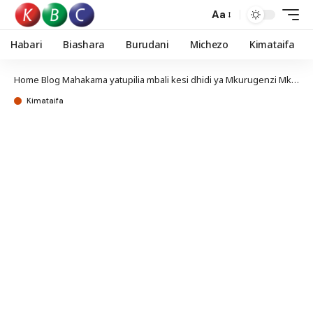
Aa
Habari
Biashara
Burudani
Michezo
Kimataifa
Home
Blog
Mahakama yatupilia mbali kesi dhidi ya Mkurugenzi Mkuu wa NTSA George Njao
Kimataifa