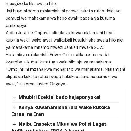
maagizo katika swala hilo.
Jaji huyo alisema mlalamishi alipaswa kukata rufaa dhidi ya
uamuzi wa mahakama wa hapo awali, badala ya kutuma
ombi upya.
Aidha Justice Ongaya, alidokeza kuwa mlalamishi huyo
kupitia wakili wake awali walikubali kusuluhisha swala hilo nje
ya mahakama mnamo mwezi Januari mwaka 2023.
Hata hivyo mlalamishi Edwin Oduor alikanusha madai
kwamba alikubali kutatua swala hilo nje ya mahakama.
“Ombi hili ni mzaha kwa mchakato wa mahakama. Mlalamishi
alipaswa kukata rufaa iwapo hakukubaliana na uamuzi wa
awali,” alisema Jusice Ongaya.
Mhubiri Ezekiel bado hajaponyoka!
Kenya kuwahamisha raia wake kutoka
Israel na Iran
Naibu Inspekta Mkuu wa Polisi Lagat
kufika mbele ya IPOA Alhamisi