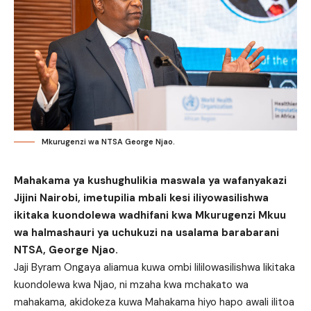
Mkurugenzi wa NTSA George Njao.
Mahakama ya kushughulikia maswala ya wafanyakazi
Jijini Nairobi, imetupilia mbali kesi iliyowasilishwa
ikitaka kuondolewa wadhifani kwa Mkurugenzi Mkuu
wa halmashauri ya uchukuzi na usalama barabarani
NTSA, George Njao.
Jaji Byram Ongaya aliamua kuwa ombi lililowasilishwa likitaka
kuondolewa kwa Njao, ni mzaha kwa mchakato wa
mahakama, akidokeza kuwa Mahakama hiyo hapo awali ilitoa