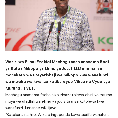
Waziri wa Elimu Ezekiel Machogu sasa anasema Bodi
ya Kutoa Mikopo ya Elimu ya Juu, HELB imemaliza
mchakato wa utayarishaji wa mikopo kwa wanafunzi
wa mwaka wa kwanza katika Vyuo Vikuu na Vyuo vya
Kiufundi, TVET.
Machogu anasema fedha hizo zinazotolewa chini ya mfumo
mpya wa ufadhili wa elimu ya juu zitaanza kutolewa kwa
wanafunzi Jumanne wiki ijayo.
“Kutokana na hilo, Wizara ingependa kuwataarifu wanafunzi