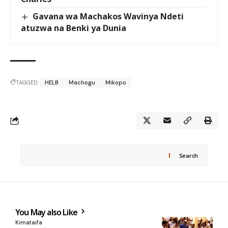
Gavana wa Machakos Wavinya Ndeti
atuzwa na Benki ya Dunia
TAGGED:
HELB
Machogu
Mikopo
Search
You May also Like
Kimataifa