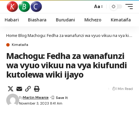
Aa
Habari
Biashara
Burudani
Michezo
Kimataifa
Home
Blog
Machogu: Fedha za wanafunzi wa vyuo vikuu na vya kiufundi kutolewa wiki ijayo
Kimataifa
Machogu: Fedha za wanafunzi
wa vyuo vikuu na vya kiufundi
kutolewa wiki ijayo
1 Min Read
By
Martin Mwanje
November 3, 2023 8:41 Am