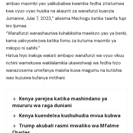
ambao maombi yao yalikubaliwa kwamba fedha zitatumwa
kwa vyuo vyao husika na akaunti za wanafunzi kuanzia
Jumanne, Julai 7, 2023,” alisema Machogu katika taarifa fupi
leo Ijumaa.
“Wanafunzi wanashauriwa kuhakikisha maelezo yao ya benki,
kama yalivyoelezwa katika fomu za kutuma maombi ya
mikopo ni sahihi.”
Hatua hiyo inakuja wakati ambapo wanafunzi wa vyuo vikuu
nchini wamekuwa wakilalamikia ukawishwaji wa fedha hizo
wanazosema umefanya maisha kuwa magumu na kutishia
wao kuzuiwa kufanya mitihani.
Kenya yarejea katika mashindano ya
msururu wa raga duniani
Kenya kuendelea kushuhudia mvua kubwa
Trump akubali rasmi mwaliko wa Mfalme
Charles