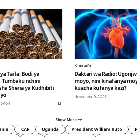
Kimataifa
ya Taifa: Bodi ya
Daktari wa Radio: Ugonj
i Tumbaku nchini
moyo, nini kinafanya mo
sha Sheria ya Kudhibiti
kuacha kufanya kazi?
iyo
November 9, 2023
, 2024
Show More
ania
CAF
Uganda
President William Ruto