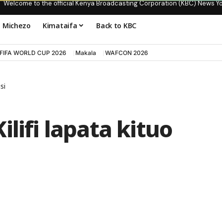
Welcome to the official Kenya Broadcasting Corporation (KBC) News Y
Michezo
Kimataifa
Back to KBC
FIFA WORLD CUP 2026
Makala
WAFCON 2026
si
lifi lapata kituo