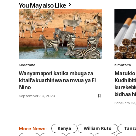
You May also Like
Kimataifa
Kimataifa
Wanyamapori katika mbuga za
Matukio 
kitaifa kuathiriwa na mvua ya El
Kudhibit
Nino
kurekebi
bidhaa h
September 30, 2023
February 23
More News:
Kenya
William Ruto
Tanz