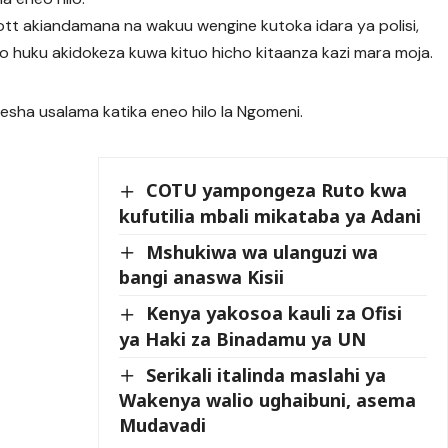
wott akiandamana na wakuu wengine kutoka idara ya polisi,
o huku akidokeza kuwa kituo hicho kitaanza kazi mara moja.
esha usalama katika eneo hilo la Ngomeni.
COTU yampongeza Ruto kwa
kufutilia mbali mikataba ya Adani
Mshukiwa wa ulanguzi wa
bangi anaswa Kisii
Kenya yakosoa kauli za Ofisi
ya Haki za Binadamu ya UN
Serikali italinda maslahi ya
Wakenya walio ughaibuni, asema
Mudavadi