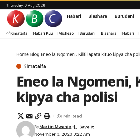
Thursday, 6 Aug 2026
Habari
Biashara
Burudani
Kimataifa
Habari Kuu
Michezo
Burudani
Biashara
Habari
Home
Blog
Eneo la Ngomeni, Kilifi lapata kituo kipya cha poli
Kimataifa
Eneo la Ngomeni, Ki
kipya cha polisi
1 Min Read
By
Martin Mwanje
November 3, 2023 8:22 Am