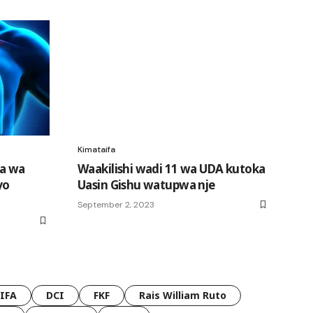
Kimataifa
wa wa
Waakilishi wadi 11 wa UDA kutoka
yo
Uasin Gishu watupwa nje
September 2, 2023
FIFA
DCI
FKF
Rais William Ruto