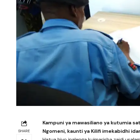
Kampuni ya mawasiliano ya kutumia sate
Ngomeni, kaunti ya Kilifi imekabidhi ida
SHARE
Hatua hiyo inalenga kuimarisha zaidi usalam