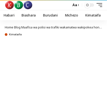
Aa
Habari
Biashara
Burudani
Michezo
Kimataifa
Home
Blog
Maafisa wa polisi wa trafiki wakamatwa wakipokea hongo Naivasha
Kimataifa