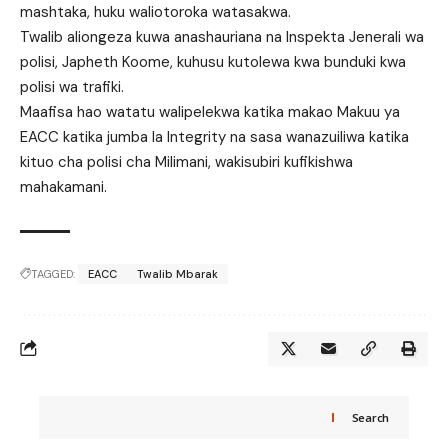
mashtaka, huku waliotoroka watasakwa.
Twalib aliongeza kuwa anashauriana na Inspekta Jenerali wa
polisi, Japheth Koome, kuhusu kutolewa kwa bunduki kwa
polisi wa trafiki.
Maafisa hao watatu walipelekwa katika makao Makuu ya
EACC katika jumba la Integrity na sasa wanazuiliwa katika
kituo cha polisi cha Milimani, wakisubiri kufikishwa
mahakamani.
TAGGED:
EACC
Twalib Mbarak
Search