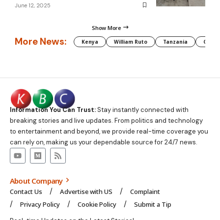
June 12, 2025
Show More
More News:
Kenya
William Ruto
Tanzania
CAF
Information You Can Trust:
Stay instantly connected with
breaking stories and live updates. From politics and technology
to entertainment and beyond, we provide real-time coverage you
can rely on, making us your dependable source for 24/7 news.
About Company
Contact Us
Advertise with US
Complaint
Privacy Policy
Cookie Policy
Submit a Tip