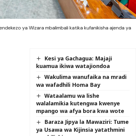
pendekezo ya Wizara mbalimbali katika kufanikisha ajenda ya
Kesi ya Gachagua: Majaji
kuamua ikiwa watajiondoa
Wakulima wanufaika na mradi
wa wafadhili Homa Bay
Wataalamu wa lishe
walalamikia kutengwa kwenye
mpango wa afya bora kwa wote
Baraza Jipya la Mawaziri: Tume
ya Usawa wa Kijinsia yatathmini