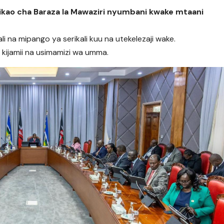
kikao cha Baraza la Mawaziri nyumbani kwake mtaani
ali na mipango ya serikali kuu na utekelezaji wake.
 kijamii na usimamizi wa umma.