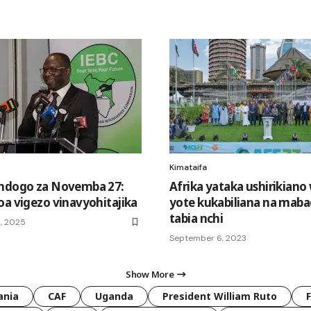
Kimataifa
 ndogo za Novemba 27:
Afrika yataka ushirikiano
oa vigezo vinavyohitajika
yote kukabiliana na mabad
tabia nchi
, 2025
September 6, 2023
Show More
ania
CAF
Uganda
President William Ruto