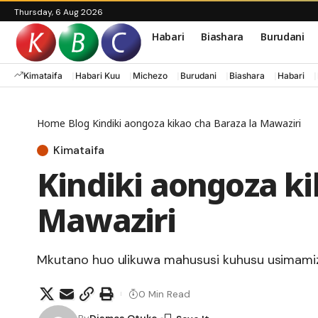
Thursday, 6 Aug 2026
Habari
Biashara
Burudani
Kimataifa
Habari Kuu
Michezo
Burudani
Biashara
Habari
Home
Blog
Kindiki aongoza kikao cha Baraza la Mawaziri
Kimataifa
Kindiki aongoza ki
Mawaziri
Mkutano huo ulikuwa mahususi kuhusu usimamiz
0 Min Read