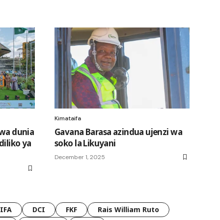
Kimataifa
 wa dunia
Gavana Barasa azindua ujenzi wa
iliko ya
soko la Likuyani
December 1, 2025
FIFA
DCI
FKF
Rais William Ruto