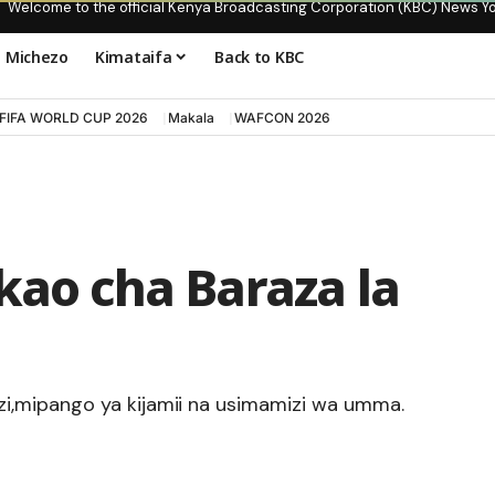
Welcome to the official Kenya Broadcasting Corporation (KBC) News Y
Michezo
Kimataifa
Back to KBC
FIFA WORLD CUP 2026
Makala
WAFCON 2026
kao cha Baraza la
i,mipango ya kijamii na usimamizi wa umma.