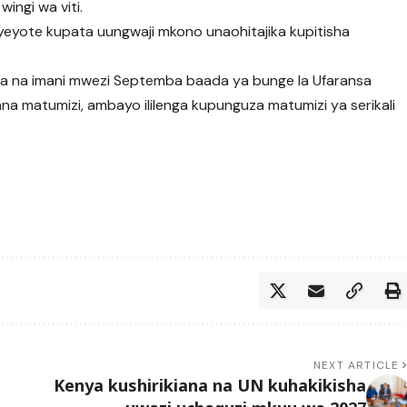
ingi wa viti.
yeyote kupata uungwaji mkono unaohitajika kupitisha
kuwa na imani mwezi Septemba baada ya bunge la Ufaransa
a matumizi, ambayo ililenga kupunguza matumizi ya serikali
NEXT ARTICLE
Kenya kushirikiana na UN kuhakikisha