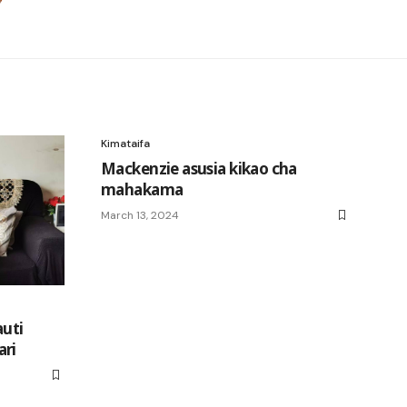
Kimataifa
Mackenzie asusia kikao cha
mahakama
March 13, 2024
auti
ari