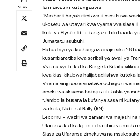
la mawaziri kutangazwa.
SHARE
“Masharti hayakutimizwa ili mimi kuwa waz
ukosefu wa utayari kwa vyama vya siasa ili 
Ikulu ya Elysée ilitoa tangazo hilo baada
Jumatatu asubuhi.
Hatua hiyo ya kushangaza inajiri siku 26 b
kusambaratika kwa serikali ya awali ya Fra
Vyama vyote katika Bunge la Kitaifa viliko
kwa kiasi kikubwa halijabadilishwa kutoka l
Vyama vingi sasa vinataka uchaguzi wa ma
amekuwa akisema hatajiuzulu kabla ya muh
“Jambo la busara la kufanya sasa ni kufa
wa kulia, National Rally (RN).
Lecornu – waziri wa zamani wa majeshi na
Ufaransa katika kipindi cha chini ya miaka mi
Siasa za Ufaransa zimekuwa na msukosuko