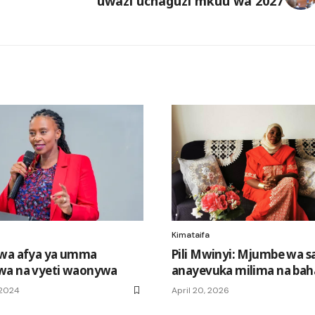
uwazi uchaguzi mkuu wa 2027
Kimataifa
 wa afya ya umma
Pili Mwinyi: Mjumbe wa s
wa na vyeti waonywa
anayevuka milima na bah
 2024
April 20, 2026