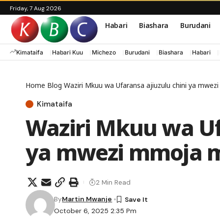
Friday, 7 Aug 2026
Habari
Biashara
Burudani
Kimataifa
Habari Kuu
Michezo
Burudani
Biashara
Habari
Home
Blog
Waziri Mkuu wa Ufaransa ajiuzulu chini ya mwe
Kimataifa
Waziri Mkuu wa Uf
ya mwezi mmoja 
2 Min Read
By
Martin Mwanje
October 6, 2025 2:35 Pm