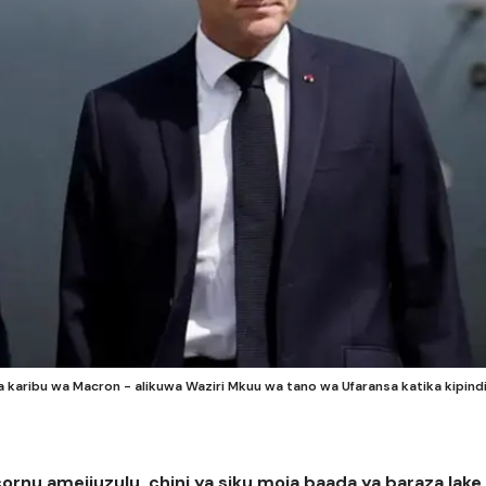
 karibu wa Macron - alikuwa Waziri Mkuu wa tano wa Ufaransa katika kipind
rnu amejiuzulu, chini ya siku moja baada ya baraza lake