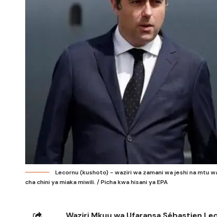
Lecornu (kushoto) - waziri wa zamani wa jeshi na mtu wa
cha chini ya miaka miwili. / Picha kwa hisani ya EPA
Waziri Mkuu wa Ufaransa Sébastien Leco