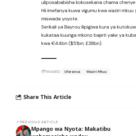
uliposababisha kokosekana chama chenye w
Hii imefanya kuwa vigumu kwa waziri mkuu 
miswada yoyote.
Serikali ya Bayrou ilipigiwa kura ya kuto
kukataa kuunga mkono bajeti yake ya kuban
kwa €44bn ($51bn; £38bn).
TAGGED:
Ufaransa
Waziri Mkuu
Share This Article
PREVIOUS ARTICLE
Mpango wa Nyota: Makatibu