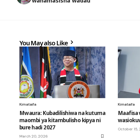
wahamasisha wadau
You May also Like
Kimataifa
Kimataifa
Mwaura: Kubadilishiwa na kutuma
Maafisa
maombi ya kitambulisho kipya ni
wasioku
bure hadi 2027
October 15,
March 20, 2026