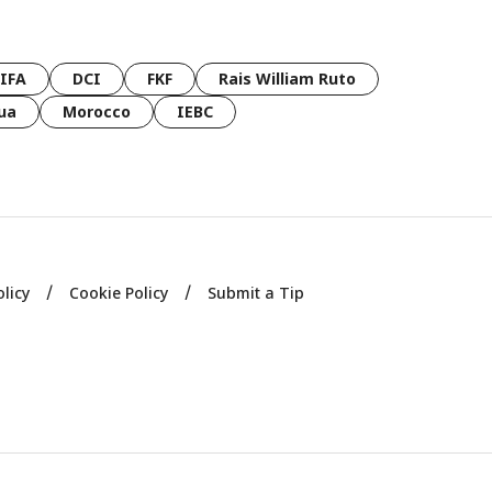
FIFA
DCI
FKF
Rais William Ruto
ua
Morocco
IEBC
olicy
Cookie Policy
Submit a Tip