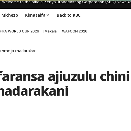
Welcome to the official Kenya Broadcasting Corporation (KBC) News Y
Michezo
Kimataifa
Back to KBC
FIFA WORLD CUP 2026
Makala
WAFCON 2026
zi mmoja madarakani
aransa ajiuzulu chini
madarakani