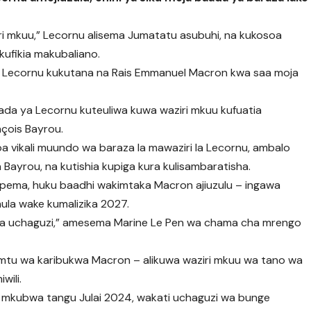
iri mkuu,” Lecornu alisema Jumatatu asubuhi, na kukosoa
kufikia makubaliano.
 ya Lecornu kukutana na Rais Emmanuel Macron kwa saa moja
aada ya Lecornu kuteuliwa kuwa waziri mkuu kufuatia
nçois Bayrou.
soa vikali muundo wa baraza la mawaziri la Lecornu, ambalo
a Bayrou, na kutishia kupiga kura kulisambaratisha.
pema, huku baadhi wakimtaka Macron ajiuzulu – ingawa
ula wake kumalizika 2027.
nya uchaguzi,” amesema Marine Le Pen wa chama cha mrengo
 mtu wa karibukwa Macron – alikuwa waziri mkuu wa tano wa
wili.
 mkubwa tangu Julai 2024, wakati uchaguzi wa bunge