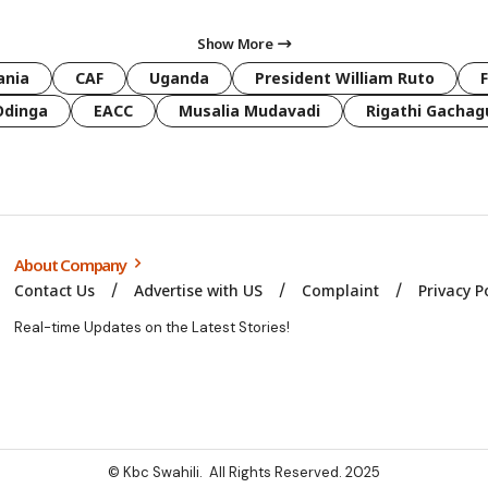
Show More
ania
CAF
Uganda
President William Ruto
Odinga
EACC
Musalia Mudavadi
Rigathi Gachag
About Company
Contact Us
Advertise with US
Complaint
Privacy P
Real-time Updates on the Latest Stories!
© Kbc Swahili. All Rights Reserved. 2025