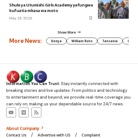
Shule ya Utumishi Girls Academy yafungwa
kufuatia mkasa wa moto
May 28, 2026
Show More
More News:
Kenya
William Ruto
Tanzania
CAF
Information You Can Trust:
Stay instantly connected with
breaking stories and live updates. From politics and technology
to entertainment and beyond, we provide real-time coverage you
can rely on, making us your dependable source for 24/7 news.
About Company
Contact Us
Advertise with US
Complaint