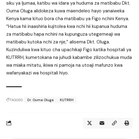
siku ya Ijumaa, katibu wa idara ya huduma za matibabu Dkt.
Ouma Oluga alidokeza kuwa maendeleo hayo yanaiweka
Kenya kama kituo bora cha matibabu ya Figo nchini Kenya.
“Hatua hii inaashiria kujitolea kwa nchi hii kupanua huduma
za matibabu hapa nchini na kupunguza utegemeaji wa
matibabu kutoka nchi za nje,” alisema Dkt. Oluga.
Kuzinduliwa kwa kituo cha upachikaji Figo katika hospitali ya
KUTRRH, kumetokana na juhudi kabambe zilizochukua muda
wa miaka mitatu, ikiwa ni pamoja na utoaji mafunzo kwa
wafanyakazi wa hospitali hiyo.
TAGGED:
Dr. Ouma Oluga
KUTRRH