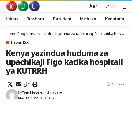
Aa
Habari
Biashara
Burudani
Michezo
Kimataifa
Home
Blog
Kenya yazindua huduma za upachikaji Figo katika hospitali ya KUTRRH
Habari Kuu
Kenya yazindua huduma za
upachikaji Figo katika hospitali
ya KUTRRH
1 Min Read
By
Tom Mathinji
May 10, 2025 10:10 Am