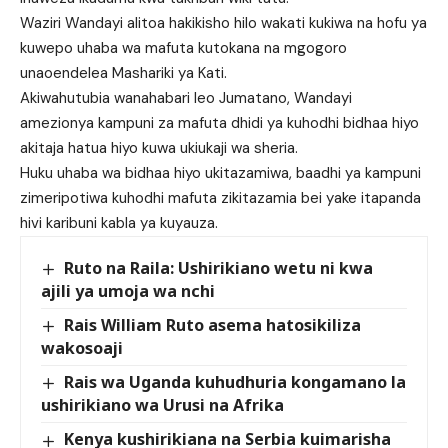
Waziri Wandayi alitoa hakikisho hilo wakati kukiwa na hofu ya
kuwepo uhaba wa mafuta kutokana na mgogoro
unaoendelea Mashariki ya Kati.
Akiwahutubia wanahabari leo Jumatano, Wandayi
amezionya kampuni za mafuta dhidi ya kuhodhi bidhaa hiyo
akitaja hatua hiyo kuwa ukiukaji wa sheria.
Huku uhaba wa bidhaa hiyo ukitazamiwa, baadhi ya kampuni
zimeripotiwa kuhodhi mafuta zikitazamia bei yake itapanda
hivi karibuni kabla ya kuyauza.
Ruto na Raila: Ushirikiano wetu ni kwa
ajili ya umoja wa nchi
Rais William Ruto asema hatosikiliza
wakosoaji
Rais wa Uganda kuhudhuria kongamano la
ushirikiano wa Urusi na Afrika
Kenya kushirikiana na Serbia kuimarisha