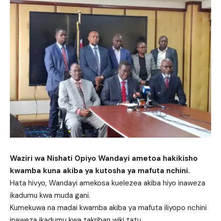
Waziri wa Nishati Opiyo Wandayi ametoa hakikisho
kwamba kuna akiba ya kutosha ya mafuta nchini.
Hata hivyo, Wandayi amekosa kuelezea akiba hiyo inaweza
ikadumu kwa muda gani.
Kumekuwa na madai kwamba akiba ya mafuta iliyopo nchini
inaweza ikadumu kwa takriban wiki tatu.