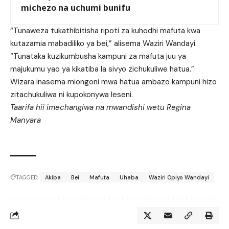
michezo na uchumi bunifu
“Tunaweza tukathibitisha ripoti za kuhodhi mafuta kwa
kutazamia mabadiliko ya bei,” alisema Waziri Wandayi.
“Tunataka kuzikumbusha kampuni za mafuta juu ya
majukumu yao ya kikatiba la sivyo zichukuliwe hatua.”
Wizara inasema miongoni mwa hatua ambazo kampuni hizo
zitachukuliwa ni kupokonywa leseni.
Taarifa hii imechangiwa na mwandishi wetu Regina
Manyara
TAGGED:
Akiba
Bei
Mafuta
Uhaba
Waziri Opiyo Wandayi