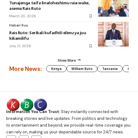
Tunajenga taifa linaloheshimu raia wake,
asema Rais Ruto
March 20, 2026
Habari Kuu
Rais Ruto: Serikali kufadhili elimu ya juu
kikamilifu
July 21, 2026
Show More
More News:
Kenya
William Ruto
Tanzania
CAF
Information You Can Trust:
Stay instantly connected with
breaking stories and live updates. From politics and technology
to entertainment and beyond, we provide real-time coverage you
can rely on, making us your dependable source for 24/7 news.