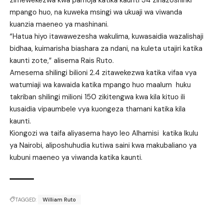
zimewekezwa kwa pamoja katika kaunti 34 zinazoshiriki
mpango huo, na kuweka msingi wa ukuaji wa viwanda
kuanzia maeneo ya mashinani.
“Hatua hiyo itawawezesha wakulima, kuwasaidia wazalishaji
bidhaa, kuimarisha biashara za ndani, na kuleta utajiri katika
kaunti zote,” alisema Rais Ruto.
Amesema shilingi bilioni 2.4 zitawekezwa katika vifaa vya
watumiaji wa kawaida katika mpango huo maalum huku
takriban shilingi milioni 150 zikitengwa kwa kila kituo ili
kusaidia vipaumbele vya kuongeza thamani katika kila
kaunti.
Kiongozi wa taifa aliyasema hayo leo Alhamisi katika Ikulu
ya Nairobi, aliposhuhudia kutiwa saini kwa makubaliano ya
kubuni maeneo ya viwanda katika kaunti.
TAGGED:
William Ruto