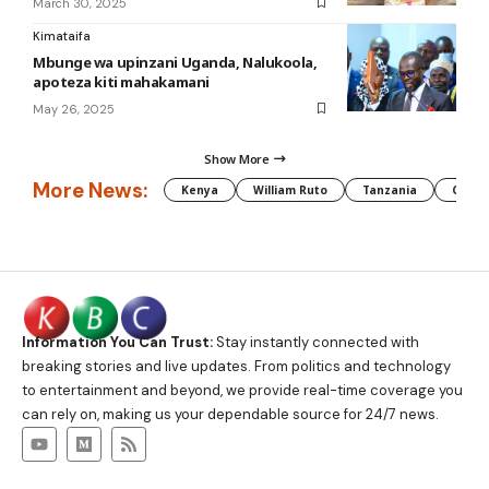
March 30, 2025
Kimataifa
Mbunge wa upinzani Uganda, Nalukoola,
apoteza kiti mahakamani
May 26, 2025
Show More
More News:
Kenya
William Ruto
Tanzania
CAF
Information You Can Trust:
Stay instantly connected with
breaking stories and live updates. From politics and technology
to entertainment and beyond, we provide real-time coverage you
can rely on, making us your dependable source for 24/7 news.