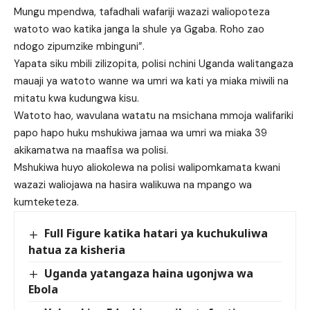
Mungu mpendwa, tafadhali wafariji wazazi waliopoteza
watoto wao katika janga la shule ya Ggaba. Roho zao
ndogo zipumzike mbinguni”.
Yapata siku mbili zilizopita, polisi nchini Uganda walitangaza
mauaji ya watoto wanne wa umri wa kati ya miaka miwili na
mitatu kwa kudungwa kisu.
Watoto hao, wavulana watatu na msichana mmoja walifariki
papo hapo huku mshukiwa jamaa wa umri wa miaka 39
akikamatwa na maafisa wa polisi.
Mshukiwa huyo aliokolewa na polisi walipomkamata kwani
wazazi waliojawa na hasira walikuwa na mpango wa
kumteketeza.
Full Figure katika hatari ya kuchukuliwa
hatua za kisheria
Uganda yatangaza haina ugonjwa wa
Ebola