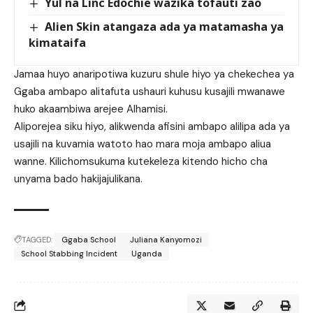
Yul na Linc Edochie wazika tofauti zao
Alien Skin atangaza ada ya matamasha ya
kimataifa
Jamaa huyo anaripotiwa kuzuru shule hiyo ya chekechea ya
Ggaba ambapo alitafuta ushauri kuhusu kusajili mwanawe
huko akaambiwa arejee Alhamisi.
Aliporejea siku hiyo, alikwenda afisini ambapo alilipa ada ya
usajili na kuvamia watoto hao mara moja ambapo aliua
wanne. Kilichomsukuma kutekeleza kitendo hicho cha
unyama bado hakijajulikana.
TAGGED:
Ggaba School
Juliana Kanyomozi
School Stabbing Incident
Uganda