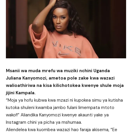
Msanii wa muda mrefu wa muziki nchini Uganda
Juliana Kanyomozi, ametoa pole zake kwa wazazi
walioathiriwa na kisa kilichotokea kwenye shule moja
jijini Kampala.
“Moja ya hofu kubwa kwa mzazi ni kupokea simu ya kutisha
kutoka shuleni kwamba jambo fulani limempata mtoto
wako!!” Aliandika Kanyomozi kwenye akaunti yake ya
Instagram chini ya picha ya mshumaa.
Aliendelea kwa kuombea wazazi hao faraja akisema, “Ee