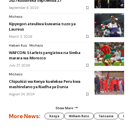
2027 kubainika Septemba 27
September 8, 2023
Michezo
Kipyegon ateuliwa kuwania tuzo ya
Laureus
March 3, 2026
Habari Kuu
Michezo
WAFCON: Starlets yang’atwa na Simba
marara wa Morocco
July 27, 2026
Michezo
Chipukizi wa Kenya kuelekea Peru kwa
mashindano ya Riadha ya Dunia
August 24, 2024
Show More
More News:
Kenya
William Ruto
Tanzania
CAF