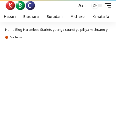
Aa
Habari
Biashara
Burudani
Michezo
Kimataifa
Home
Blog
Harambee Starlets yatinga raundi ya pili ya michuano ya kufuzu Kombe la Afrika
Michezo