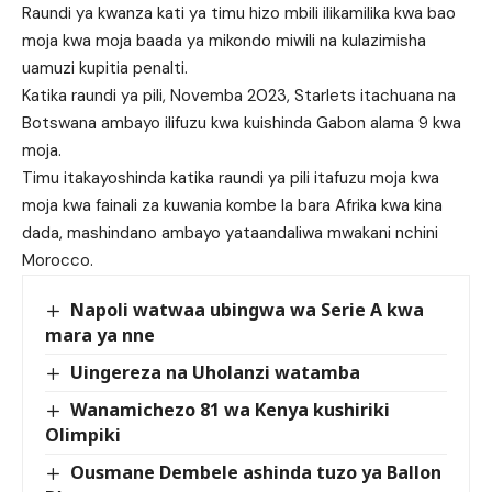
Raundi ya kwanza kati ya timu hizo mbili ilikamilika kwa bao
moja kwa moja baada ya mikondo miwili na kulazimisha
uamuzi kupitia penalti.
Katika raundi ya pili, Novemba 2023, Starlets itachuana na
Botswana ambayo ilifuzu kwa kuishinda Gabon alama 9 kwa
moja.
Timu itakayoshinda katika raundi ya pili itafuzu moja kwa
moja kwa fainali za kuwania kombe la bara Afrika kwa kina
dada, mashindano ambayo yataandaliwa mwakani nchini
Morocco.
Napoli watwaa ubingwa wa Serie A kwa
mara ya nne
Uingereza na Uholanzi watamba
Wanamichezo 81 wa Kenya kushiriki
Olimpiki
Ousmane Dembele ashinda tuzo ya Ballon