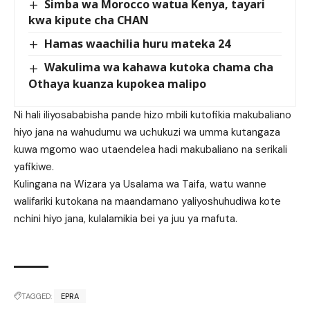
Simba wa Morocco watua Kenya, tayari
kwa kipute cha CHAN
Hamas waachilia huru mateka 24
Wakulima wa kahawa kutoka chama cha
Othaya kuanza kupokea malipo
Ni hali iliyosababisha pande hizo mbili kutofikia makubaliano
hiyo jana na wahudumu wa uchukuzi wa umma kutangaza
kuwa mgomo wao utaendelea hadi makubaliano na serikali
yafikiwe.
Kulingana na Wizara ya Usalama wa Taifa, watu wanne
walifariki kutokana na maandamano yaliyoshuhudiwa kote
nchini hiyo jana, kulalamikia bei ya juu ya mafuta.
TAGGED:
EPRA