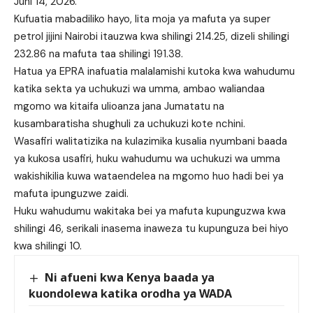
Juni 14, 2026.
Kufuatia mabadiliko hayo, lita moja ya mafuta ya super
petrol jijini Nairobi itauzwa kwa shilingi 214.25, dizeli shilingi
232.86 na mafuta taa shilingi 191.38.
Hatua ya EPRA inafuatia malalamishi kutoka kwa wahudumu
katika sekta ya uchukuzi wa umma, ambao waliandaa
mgomo wa kitaifa ulioanza jana Jumatatu na
kusambaratisha shughuli za uchukuzi kote nchini.
Wasafiri walitatizika na kulazimika kusalia nyumbani baada
ya kukosa usafiri, huku wahudumu wa uchukuzi wa umma
wakishikilia kuwa wataendelea na mgomo huo hadi bei ya
mafuta ipunguzwe zaidi.
Huku wahudumu wakitaka bei ya mafuta kupunguzwa kwa
shilingi 46, serikali inasema inaweza tu kupunguza bei hiyo
kwa shilingi 10.
Ni afueni kwa Kenya baada ya
kuondolewa katika orodha ya WADA