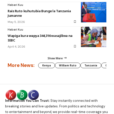
Habari Kuu
Rais Ruto kuhutubia Bunge la Tanzania
Jumanne
May 5, 2026
Habari Kuu
Wapiga kura wapya 344,316 wasajiliwa na
IEBC
April 4, 2026
Show More
More News:
Kenya
William Ruto
Tanzania
CAF
Information You Can Trust:
Stay instantly connected with
breaking stories and live updates. From politics and technology
to entertainment and beyond, we provide real-time coverage you