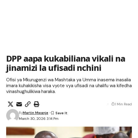
DPP aapa kukabiliana vikali na
jinamizi la ufisadi nchini
Ofisi ya Mkurugenzi wa Mashtaka ya Umma inasema inasalia
imara kuhakikisha visa vyote vya ufisadi na uhalifu wa kifedha
vinashughulikiwa haraka.
1 Min Read
By
Martin Mwanje
March 30, 2026 3:14 Pm