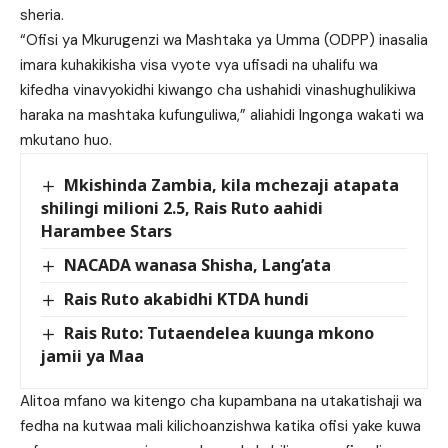
sheria.
“Ofisi ya Mkurugenzi wa Mashtaka ya Umma (ODPP) inasalia
imara kuhakikisha visa vyote vya ufisadi na uhalifu wa
kifedha vinavyokidhi kiwango cha ushahidi vinashughulikiwa
haraka na mashtaka kufunguliwa,” aliahidi Ingonga wakati wa
mkutano huo.
Mkishinda Zambia, kila mchezaji atapata
shilingi milioni 2.5, Rais Ruto aahidi
Harambee Stars
NACADA wanasa Shisha, Lang’ata
Rais Ruto akabidhi KTDA hundi
Rais Ruto: Tutaendelea kuunga mkono
jamii ya Maa
Alitoa mfano wa kitengo cha kupambana na utakatishaji wa
fedha na kutwaa mali kilichoanzishwa katika ofisi yake kuwa