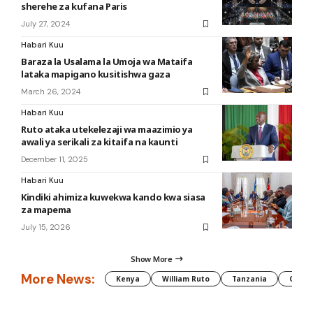
sherehe za kufana Paris
July 27, 2024
Habari Kuu
Baraza la Usalama la Umoja wa Mataifa
lataka mapigano kusitishwa gaza
March 26, 2024
Habari Kuu
Ruto ataka utekelezaji wa maazimio ya
awali ya serikali za kitaifa na kaunti
December 11, 2025
Habari Kuu
Kindiki ahimiza kuwekwa kando kwa siasa
za mapema
July 15, 2026
Show More
More News:
Kenya
William Ruto
Tanzania
CAF