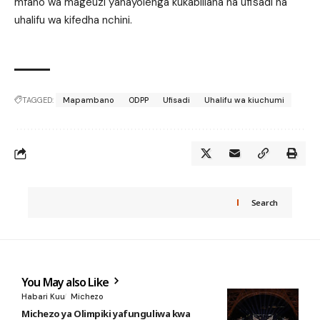
mfano wa mageuzi yanayolenga kukabiliana na ufisadi na
uhalifu wa kifedha nchini.
TAGGED:
Mapambano
ODPP
Ufisadi
Uhalifu wa kiuchumi
Search
You May also Like
Habari Kuu
Michezo
Michezo ya Olimpiki yafunguliwa kwa