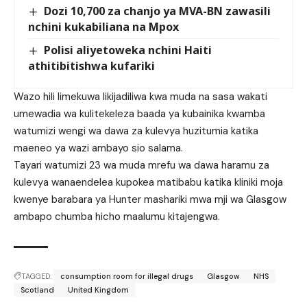
Dozi 10,700 za chanjo ya MVA-BN zawasili
nchini kukabiliana na Mpox
Polisi aliyetoweka nchini Haiti
athitibitishwa kufariki
Wazo hili limekuwa likijadiliwa kwa muda na sasa wakati
umewadia wa kulitekeleza baada ya kubainika kwamba
watumizi wengi wa dawa za kulevya huzitumia katika
maeneo ya wazi ambayo sio salama.
Tayari watumizi 23 wa muda mrefu wa dawa haramu za
kulevya wanaendelea kupokea matibabu katika kliniki moja
kwenye barabara ya Hunter mashariki mwa mji wa Glasgow
ambapo chumba hicho maalumu kitajengwa.
TAGGED:
consumption room for illegal drugs
Glasgow
NHS
Scotland
United Kingdom