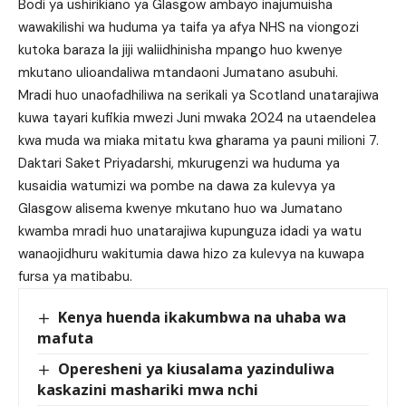
Bodi ya ushirikiano ya Glasgow ambayo inajumuisha
wawakilishi wa huduma ya taifa ya afya NHS na viongozi
kutoka baraza la jiji waliidhinisha mpango huo kwenye
mkutano ulioandaliwa mtandaoni Jumatano asubuhi.
Mradi huo unaofadhiliwa na serikali ya Scotland unatarajiwa
kuwa tayari kufikia mwezi Juni mwaka 2024 na utaendelea
kwa muda wa miaka mitatu kwa gharama ya pauni milioni 7.
Daktari Saket Priyadarshi, mkurugenzi wa huduma ya
kusaidia watumizi wa pombe na dawa za kulevya ya
Glasgow alisema kwenye mkutano huo wa Jumatano
kwamba mradi huo unatarajiwa kupunguza idadi ya watu
wanaojidhuru wakitumia dawa hizo za kulevya na kuwapa
fursa ya matibabu.
Kenya huenda ikakumbwa na uhaba wa
mafuta
Operesheni ya kiusalama yazinduliwa
kaskazini mashariki mwa nchi