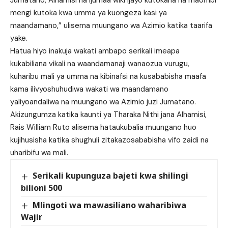
Jumatano, Alhamisi na Ijumaa wiki ijayo kutokana na maombi
mengi kutoka kwa umma ya kuongeza kasi ya
maandamano,” ulisema muungano wa Azimio katika taarifa
yake.
Hatua hiyo inakuja wakati ambapo serikali imeapa
kukabiliana vikali na waandamanaji wanaozua vurugu,
kuharibu mali ya umma na kibinafsi na kusababisha maafa
kama ilivyoshuhudiwa wakati wa maandamano
yaliyoandaliwa na muungano wa Azimio juzi Jumatano.
Akizungumza katika kaunti ya Tharaka Nithi jana Alhamisi,
Rais William Ruto alisema hataukubalia muungano huo
kujihusisha katika shughuli zitakazosababisha vifo zaidi na
uharibifu wa mali.
Serikali kupunguza bajeti kwa shilingi
bilioni 500
Mlingoti wa mawasiliano waharibiwa
Wajir