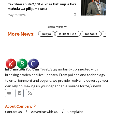
Takriban shule 2,000 kukosa kufungua kwa
muhula wa pili Jumatatu
May 12, 2024
Show More
More News:
Kenya
William Ruto
Tanzania
CAF
Information You Can Trust:
Stay instantly connected with
breaking stories and live updates. From politics and technology
to entertainment and beyond, we provide real-time coverage you
can rely on, making us your dependable source for 24/7 news.
About Company
Contact Us
Advertise with US
Complaint