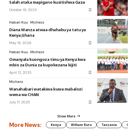
Salah ataka mapigano kusitishwa Gaza
October 19, 2023
Habari Kuu
Michezo
Diana Wanza atwaa dhahabu ya tatu ya
Kenya,Ghana
May 16, 2026
Habari Kuu
Michezo
Omanyala kuongoza timu ya Kenya kwa
mbio za Dunia za kupokezana kijiti
April 12, 2025
Michezo
Wanahabari watakiwa kuwa mabalozi
wema wa CHAN
July 17, 2025
Show More
More News:
Kenya
William Ruto
Tanzania
CAF