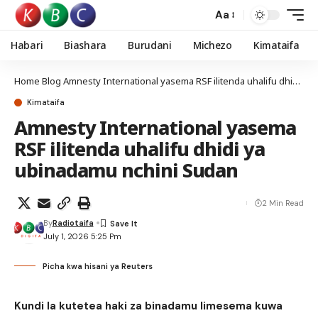
Aa
Habari
Biashara
Burudani
Michezo
Kimataifa
Home
Blog
Amnesty International yasema RSF ilitenda uhalifu dhidi ya ubinadamu nchini Sudan
Kimataifa
Amnesty International yasema
RSF ilitenda uhalifu dhidi ya
ubinadamu nchini Sudan
2 Min Read
By
Radiotaifa
July 1, 2026 5:25 Pm
Picha kwa hisani ya Reuters
Kundi la kutetea haki za binadamu limesema kuwa