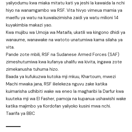
yaliyodumu kwa miaka mitatu kati ya jeshi la kawaida la nchi
hiyo na wanamgambo wa RSF. Vita hivyo vimeua mamia ya
maelfu ya watu na kuwalazimisha zaidi ya watu milioni 14
kuyakimbia makazi yao.
Kwa mujibu wa Umoja wa Mataifa, ukatili wa kingono dhidi ya
wanaume, wanawake na watoto unatumiwa kama silaha ya
vita.
Pande zote mbili, RSF na Sudanese Armed Forces (SAF)
zimeshutumiwa kwa kufanya uhalifu wa kivita, ingawa zote
zimekanusha tuhuma hizo.
Baada ya kufukuzwa kutoka mji mkuu, Khartoum, mwezi
Machi mwaka jana, RSF ilielekeza nguvu zake katika
kuimarisha udhibiti wake wa eneo la magharibi la Darfur kwa
kuuteka mji wa El Fasher, pamoja na kupanua ushawishi wake
katika majimbo ya Kordofan yaliyoko kusini mwa nchi.
Taarifa ya BBC