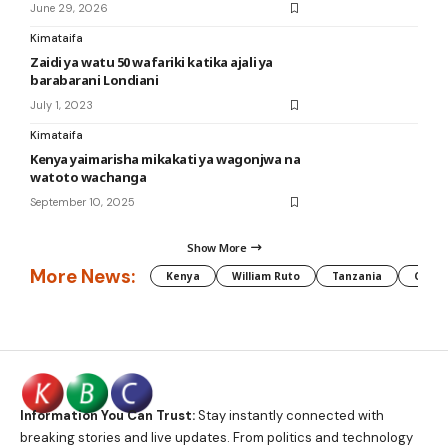
June 29, 2026
Kimataifa
Zaidi ya watu 50 wafariki katika ajali ya
barabarani Londiani
July 1, 2023
Kimataifa
Kenya yaimarisha mikakati ya wagonjwa na
watoto wachanga
September 10, 2025
Show More
More News:
Kenya
William Ruto
Tanzania
CAF
Information You Can Trust:
Stay instantly connected with
breaking stories and live updates. From politics and technology