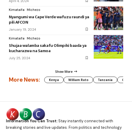
April 4, 2024
Kimataifa
Michezo
Nyangumi wa Cape Verde wafuzu raundi ya
pili AFCON
January 19, 2024
Kimataifa
Michezo
Shujaa walamba sakafu Olimpiki baada ya
kucharazwa na Samoa
July 25, 2024
Show More
More News:
Kenya
William Ruto
Tanzania
CAF
Information You Can Trust:
Stay instantly connected with
breaking stories and live updates. From politics and technology