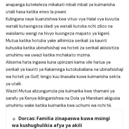
anapanga kutekeleza mikakati mbali mbali ya kuimarisha
utalii hasa katika eneo la pwani.
Kulingana naye kuanzishwa kwa vituo vya Halal vya kuvutia
watalii kutaongeza idadi ya watalii kutoka nchi zilizo na
waisilamu wengi na hivyo kuongeza mapato ya kigeni.
Mutua katika hotuba yake alihimiza serikali za kaunti
kuhusika katika ubinafsishaji wa hoteli za serikali akisisitiza
umuhimu wa uwazi katika mchakato mzima.
Alisema hata ingawa kuna upinzani kama vile hatua ya
serikali ya kaunti ya Kakamega kutokubaliana na ubinafsishaji
wa hoteli ya Golf, lengo kuu linasalia kuwa kuimarisha sekta
ya utalii.
Waziri Mutua alizungumzia pia kuimarika kwa thamani ya
sarafu ya Kenya ikilinganishwa na Dola ya Marekani akigusia
umuhimu wake katika kuimarika kwa uchumi wa nchi hii.
Dorcas: Familia zinapaswa kuwa msingi
wa kushughulikia afya ya akili