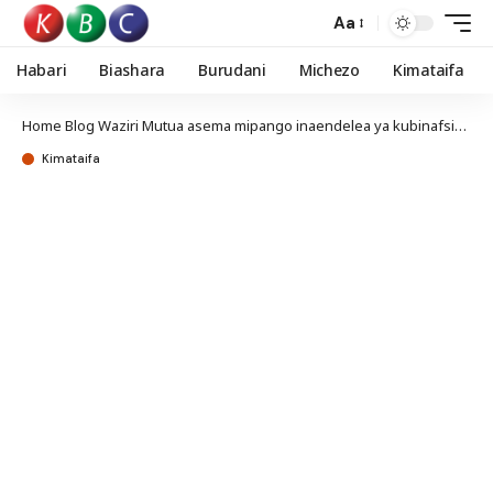
Aa
Habari
Biashara
Burudani
Michezo
Kimataifa
Home
Blog
Waziri Mutua asema mipango inaendelea ya kubinafsisha hoteli za serikali
Kimataifa