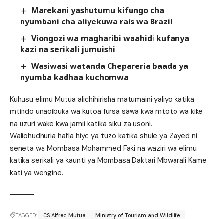
Marekani yashutumu kifungo cha
nyumbani cha aliyekuwa rais wa Brazil
Viongozi wa magharibi waahidi kufanya
kazi na serikali jumuishi
Wasiwasi watanda Chepareria baada ya
nyumba kadhaa kuchomwa
Kuhusu elimu Mutua alidhihirisha matumaini yaliyo katika
mtindo unaoibuka wa kutoa fursa sawa kwa mtoto wa kike
na uzuri wake kwa jamii katika siku za usoni.
Waliohudhuria hafla hiyo ya tuzo katika shule ya Zayed ni
seneta wa Mombasa Mohammed Faki na waziri wa elimu
katika serikali ya kaunti ya Mombasa Daktari Mbwarali Kame
kati ya wengine.
TAGGED:
CS Alfred Mutua
Ministry of Tourism and Wildlife