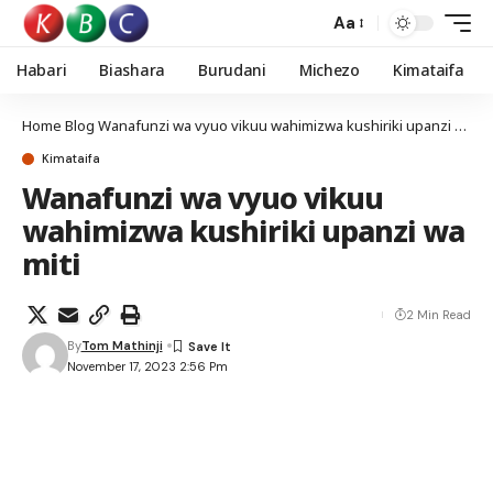
Aa
Habari
Biashara
Burudani
Michezo
Kimataifa
Home
Blog
Wanafunzi wa vyuo vikuu wahimizwa kushiriki upanzi wa miti
Kimataifa
Wanafunzi wa vyuo vikuu
wahimizwa kushiriki upanzi wa
miti
2 Min Read
By
Tom Mathinji
November 17, 2023 2:56 Pm