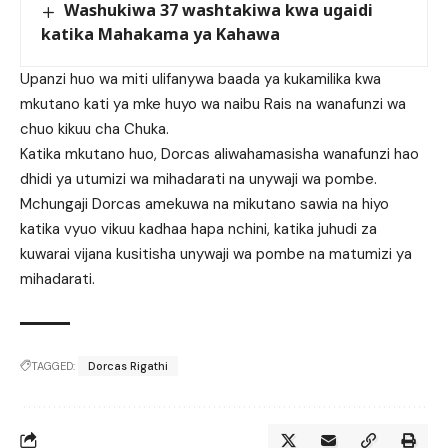
Washukiwa 37 washtakiwa kwa ugaidi
katika Mahakama ya Kahawa
Upanzi huo wa miti ulifanywa baada ya kukamilika kwa
mkutano kati ya mke huyo wa naibu Rais na wanafunzi wa
chuo kikuu cha Chuka.
Katika mkutano huo, Dorcas aliwahamasisha wanafunzi hao
dhidi ya utumizi wa mihadarati na unywaji wa pombe.
Mchungaji Dorcas amekuwa na mikutano sawia na hiyo
katika vyuo vikuu kadhaa hapa nchini, katika juhudi za
kuwarai vijana kusitisha unywaji wa pombe na matumizi ya
mihadarati.
TAGGED:
Dorcas Rigathi