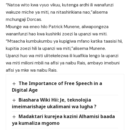
“Natoa wito kwa vyuo vikuu, kutenga ardhi ili wanafunzi
wakuze miche ya miti, na nitashirikiana nao,”alisema
mchungaji Dorcas.
Mbunge wa eneo hilo Patrick Munene, aliwapongeza
wananfunzi hao kwa kushiriki zoezi la upanzi wa miti.
“Mtaacha kumbukumbu ya kupigiwa mfano katika taasisi hii,
kupitia zoezi hili la upanzi wa miti,”alisema Munene.
Upanzi huo wa miti ulitekelezwa ili kuafikia lengo la upanzi
wa miti milioni mbili na afisi ya naibu Rais, ambayo imebuni
afisi ya mke wa naibu Rais.
The Importance of Free Speech in a
Digital Age
Biashara Wiki Hii: Je, teknolojia
imeimarishaje ukalimani wa lugha ?
Madaktari kurejea kazini Alhamisi baada
ya kumaliza mgomo