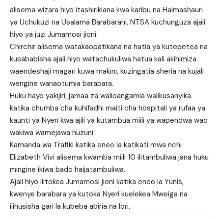
alisema wizara hiyo itashirikiana kwa karibu na Halmashauri
ya Uchukuzi na Usalama Barabarani, NTSA kuchunguza ajali
hiyo ya juzi Jumamosi jioni.
Chirchir alisema watakaopatikana na hatia ya kutepetea na
kusababisha ajali hiyo watachukuliwa hatua kali akihimiza
waendeshaji magari kuwa makini, kuzingatia sheria na kujali
wengine wanaotumia barabara.
Huku hayo yakijiri, jamaa za walioangamia walikusanyika
katika chumba cha kuhifadhi maiti cha hospitali ya rufaa ya
kaunti ya Nyeri kwa ajili ya kutambua miili ya wapendwa wao
wakiwa wamejawa huzuni.
Kamanda wa Trafiki katika eneo la katikati mwa nchi
Elizabeth Vivi alisema kwamba miili 10 ilitambuliwa jana huku
mingine ikiwa bado haijatambuliwa.
Ajali hiyo ilitokea Jumamosi jioni katika eneo la Yunis,
kwenye barabara ya kutoka Nyeri kuelekea Mweiga na
ilihusisha gari la kubeba abiria na lori.