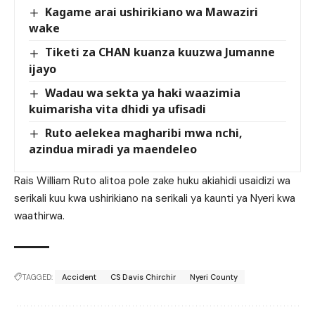
Kagame arai ushirikiano wa Mawaziri
wake
Tiketi za CHAN kuanza kuuzwa Jumanne
ijayo
Wadau wa sekta ya haki waazimia
kuimarisha vita dhidi ya ufisadi
Ruto aelekea magharibi mwa nchi,
azindua miradi ya maendeleo
Rais William Ruto alitoa pole zake huku akiahidi usaidizi wa
serikali kuu kwa ushirikiano na serikali ya kaunti ya Nyeri kwa
waathirwa.
TAGGED:
Accident
CS Davis Chirchir
Nyeri County