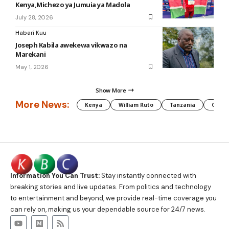
Kenya,Michezo ya Jumuia ya Madola
July 28, 2026
Habari Kuu
Joseph Kabila awekewa vikwazo na
Marekani
May 1, 2026
Show More
More News:
Kenya
William Ruto
Tanzania
CAF
Information You Can Trust:
Stay instantly connected with
breaking stories and live updates. From politics and technology
to entertainment and beyond, we provide real-time coverage you
can rely on, making us your dependable source for 24/7 news.