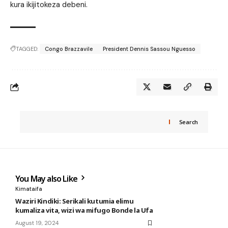
kura ikijitokeza debeni.
TAGGED:
Congo Brazzavile
President Dennis Sassou Nguesso
Search
You May also Like
Kimataifa
Waziri Kindiki: Serikali kutumia elimu
kumaliza vita, wizi wa mifugo Bonde la Ufa
August 19, 2024