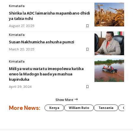
Kimataifa
Shirika la ADC laimarisha mapambano dhidi
ya tabia nchi
August 27, 2025
Kimataifa
Susan Nakhumicha ashusha pumzi
March 20, 2025
Kimataifa
Miili ya watu watatu imeopolewa katika
eneo la Madogo baada ya mashua
kupinduka
April 29, 2024
Show More
More News:
Kenya
William Ruto
Tanzania
CAF