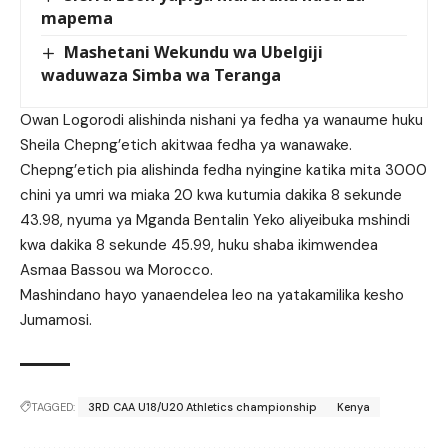
mapema
Mashetani Wekundu wa Ubelgiji
waduwaza Simba wa Teranga
Owan Logorodi alishinda nishani ya fedha ya wanaume huku
Sheila Chepng’etich akitwaa fedha ya wanawake.
Chepng’etich pia alishinda fedha nyingine katika mita 3000
chini ya umri wa miaka 20 kwa kutumia dakika 8 sekunde
43.98, nyuma ya Mganda Bentalin Yeko aliyeibuka mshindi
kwa dakika 8 sekunde 45.99, huku shaba ikimwendea
Asmaa Bassou wa Morocco.
Mashindano hayo yanaendelea leo na yatakamilika kesho
Jumamosi.
TAGGED:
3RD CAA U18/U20 Athletics championship
Kenya