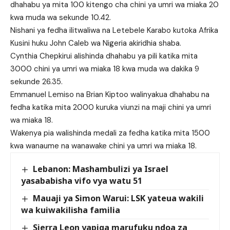
dhahabu ya mita 100 kitengo cha chini ya umri wa miaka 20
kwa muda wa sekunde 10.42.
Nishani ya fedha ilitwaliwa na Letebele Karabo kutoka Afrika
Kusini huku John Caleb wa Nigeria akiridhia shaba.
Cynthia Chepkirui alishinda dhahabu ya pili katika mita
3000 chini ya umri wa miaka 18 kwa muda wa dakika 9
sekunde 26.35.
Emmanuel Lemiso na Brian Kiptoo walinyakua dhahabu na
fedha katika mita 2000 kuruka viunzi na maji chini ya umri
wa miaka 18.
Wakenya pia walishinda medali za fedha katika mita 1500
kwa wanaume na wanawake chini ya umri wa miaka 18.
Lebanon: Mashambulizi ya Israel
yasababisha vifo vya watu 51
Mauaji ya Simon Warui: LSK yateua wakili
wa kuiwakilisha familia
Sierra Leon yapiga marufuku ndoa za