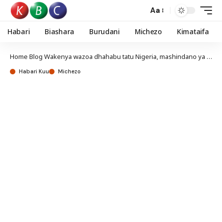
Aa
Habari
Biashara
Burudani
Michezo
Kimataifa
Home
Blog
Wakenya wazoa dhahabu tatu Nigeria, mashindano ya Chipukizi Afrika
Habari Kuu
Michezo