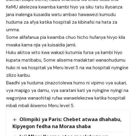
KeMU alielezea kwamba kambi hiyo ya siku tatu iliyoanza
jana inalenga kusaidia watu ambao hawawezi kumudu
huduma za afya katika hospitali za kibinafsi na hata za
umma.
Some alifafanua pia kwamba chuo hicho hufanya hivyo kila
mwaka kama njia ya kuisaidia jamii.
Huku akitoa wito kwa wakazi kutumia fursa ya kambi hiyo
kupata matibabu, Some alisema madaktari wanaohudumu
huko ni wa hospitali ya Meru level 5 na wa hospitali nyingine
zilizo karibu.
Baadhi ya huduma zinazotolewa humo ni vipimo vya sukari,
vya mapigo ya damu, vya saratani kati ya nyingine nyingi na
wagonjwa wanaohitaji rufaa wanaelekezwa katika hospitali
mbali mbali ikiwemo Meru level 5.
Olimpiki ya Paris: Chebet atwaa dhahabu,
Kipyegon fedha na Moraa shaba