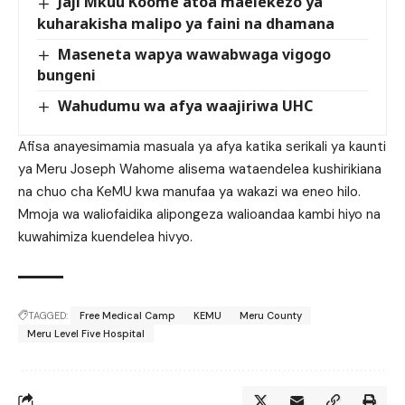
Jaji Mkuu Koome atoa maelekezo ya
kuharakisha malipo ya faini na dhamana
Maseneta wapya wawabwaga vigogo
bungeni
Wahudumu wa afya waajiriwa UHC
Afisa anayesimamia masuala ya afya katika serikali ya kaunti
ya Meru Joseph Wahome alisema wataendelea kushirikiana
na chuo cha KeMU kwa manufaa ya wakazi wa eneo hilo.
Mmoja wa waliofaidika alipongeza walioandaa kambi hiyo na
kuwahimiza kuendelea hivyo.
TAGGED:
Free Medical Camp
KEMU
Meru County
Meru Level Five Hospital