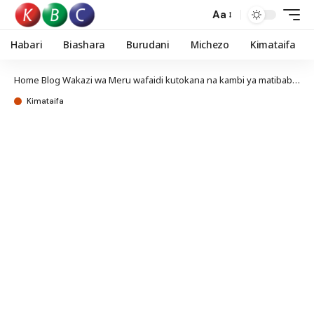
Aa
Habari
Biashara
Burudani
Michezo
Kimataifa
Home
Blog
Wakazi wa Meru wafaidi kutokana na kambi ya matibabu bila malipo
Kimataifa