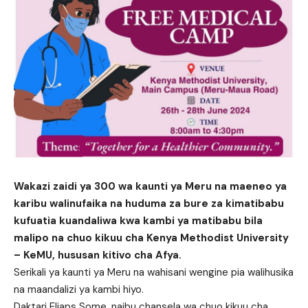
Wakazi zaidi ya 300 wa kaunti ya Meru na maeneo ya
karibu walinufaika na huduma za bure za kimatibabu
kufuatia kuandaliwa kwa kambi ya matibabu bila
malipo na chuo kikuu cha Kenya Methodist University
– KeMU, hususan kitivo cha Afya.
Serikali ya kaunti ya Meru na wahisani wengine pia walihusika
na maandalizi ya kambi hiyo.
Daktari Eliaps Some, naibu chansela wa chuo kikuu cha