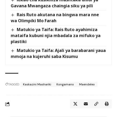
Gavana Mwangaza chaingia siku ya pili
Rais Ruto akutana na bingwa mara nne
wa Olimpiki Mo Farah
Matukio ya Taifa: Rais Ruto ayahimiza
mataifa kubuni njia mbadala za mifuko ya
plastiki
Matukio ya Taifa: Ajali ya barabarani yaua
mmoja na kujeruhi saba Kisumu
TAGGED:
Kaskazini Mashariki
Kongamano
Maendeleo