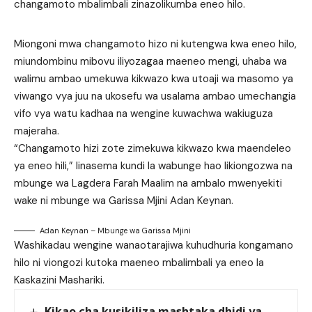
changamoto mbalimbali zinazolikumba eneo hilo.
Miongoni mwa changamoto hizo ni kutengwa kwa eneo hilo,
miundombinu mibovu iliyozagaa maeneo mengi, uhaba wa
walimu ambao umekuwa kikwazo kwa utoaji wa masomo ya
viwango vya juu na ukosefu wa usalama ambao umechangia
vifo vya watu kadhaa na wengine kuwachwa wakiuguza
majeraha.
“Changamoto hizi zote zimekuwa kikwazo kwa maendeleo
ya eneo hili,” linasema kundi la wabunge hao likiongozwa na
mbunge wa Lagdera Farah Maalim na ambalo mwenyekiti
wake ni mbunge wa Garissa Mjini Adan Keynan.
Adan Keynan – Mbunge wa Garissa Mjini
Washikadau wengine wanaotarajiwa kuhudhuria kongamano
hilo ni viongozi kutoka maeneo mbalimbali ya eneo la
Kaskazini Mashariki.
Kikao cha kusikiliza mashtaka dhidi ya