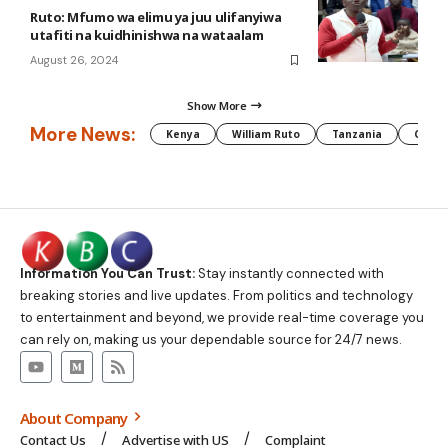
Ruto: Mfumo wa elimu ya juu ulifanyiwa
utafiti na kuidhinishwa na wataalam
August 26, 2024
Show More
More News:
Kenya
William Ruto
Tanzania
CAF
Information You Can Trust:
Stay instantly connected with
breaking stories and live updates. From politics and technology
to entertainment and beyond, we provide real-time coverage you
can rely on, making us your dependable source for 24/7 news.
About Company
Contact Us
Advertise with US
Complaint