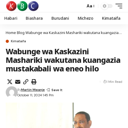
Aa
Habari
Biashara
Burudani
Michezo
Kimataifa
Home
Blog
Wabunge wa Kaskazini Mashariki wakutana kuangazia mustakabali wa eneo hilo
Kimataifa
Wabunge wa Kaskazini
Mashariki wakutana kuangazia
mustakabali wa eneo hilo
1 Min Read
By
Martin Mwanje
October 11, 2024 1:45 Pm