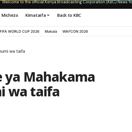
Welcome to the official Kenya Broadcasting Corporation (KBC) News Y
Michezo
Kimataifa
Back to KBC
FIFA WORLD CUP 2026
Makala
WAFCON 2026
humi wa taifa
je ya Mahakama
i wa taifa