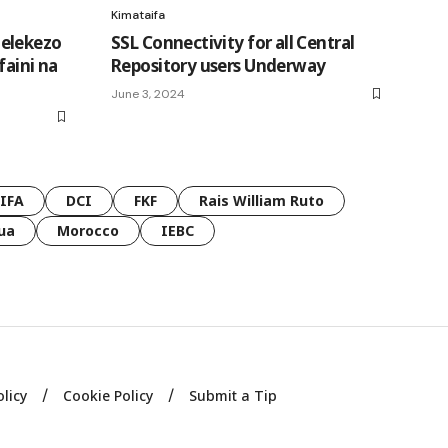
Kimataifa
elekezo
SSL Connectivity for all Central
faini na
Repository users Underway
June 3, 2024
FIFA
DCI
FKF
Rais William Ruto
ua
Morocco
IEBC
olicy
Cookie Policy
Submit a Tip