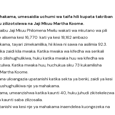
hakama, umesaidia uchumi wa taifa hili kupata takriban
imu zilizotolewa na Jaji Mkuu Martha Koome.
naibu Jaji Mkuu Philomena Mwilu wakati wa mkutano wa pili
 alisema kesi 16,770 kati ya kesi 18,162 ambazo
a, tayari zimekamilika, hii ikiwa ni sawa na asilimia 92.3.
ka zaidi kila mwaka. Katika mwaka wa kifedha wa serikali
hizo zilishughulikiwa, huku katika mwaka huu wa kifedha wa
atuliwa. Katika mwaka huu, huchukua siku 73 kukamilisha
u Martha Koome.
 ulioangazia upatanishi katika sekta ya benki, zaidi ya kesi
ushughulikiwa nje ya mahakama.
ma, umeanzishwa katika kaunti 40, huku juhudi zikitekelezwa
aunti saba zilizosalia.
atanishi wa kesi nje ya mahakama inaendelea kuongezeka na