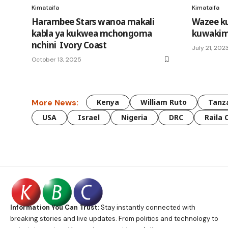
Kimataifa
Kimataifa
Harambee Stars wanoa makali
Wazee ku
kabla ya kukwea mchongoma
kuwakim
nchini Ivory Coast
July 21, 202
October 13, 2025
More News:
Kenya
William Ruto
Tanz
USA
Israel
Nigeria
DRC
Raila 
Information You Can Trust:
Stay instantly connected with
breaking stories and live updates. From politics and technology to