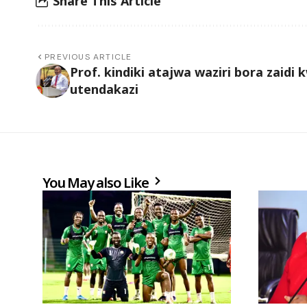
Share This Article
PREVIOUS ARTICLE
Prof. kindiki atajwa waziri bora zaidi 
utendakazi
You May also Like