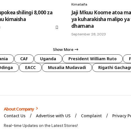
Kimataifa
pokea shilingi 8,000 za
Jaji Mkuu Koome atoa ma
u kimaisha
ya kuharakisha malipo ya 
dhamana
3
September 28, 2023
Show More
ania
CAF
Uganda
President William Ruto
Odinga
EACC
Musalia Mudavadi
Rigathi Gachag
About Company
Contact Us
Advertise with US
Complaint
Privacy P
Real-time Updates on the Latest Stories!