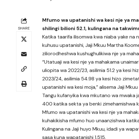
Mfumo wa upatanishi wa kesi nje ya ma
shilingi bilioni 52.1, kulingana na takw
SHARE
Katika taarifa ilisomwa kwa niaba yake na 
kuhusu upatanishi, Jaji Mkuu Martha Koome
ziliorodheshwa kushughulikiwa nje ya mahakam
“Utatuaji wa kesi nje ya mahakama unaimari
uliopita wa 2022/23, asilimia 51.2 ya kesi 
2023/24, asilimia 54.98 ya kesi hizo zimet
upatanishi wa kesi moja,” alisema Jaji Mku
Tangu kufanyika kwa mkutano wa mwaka jana
400 katika sekta ya benki zimehamishwa k
Mfumo wa upatanishi wa kesi nje ya mahaka
kuhakikisha mfumo huo unaanzishwa katika k
Kulingana na Jaji huyo Mkuu, idadi ya wap
sasa kuna wapatanishi 1,515.