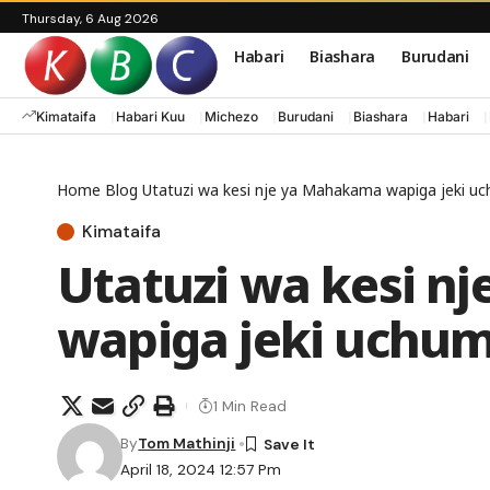
Thursday, 6 Aug 2026
Habari
Biashara
Burudani
Kimataifa
Habari Kuu
Michezo
Burudani
Biashara
Habari
Home
Blog
Utatuzi wa kesi nje ya Mahakama wapiga jeki uc
Kimataifa
Utatuzi wa kesi n
wapiga jeki uchum
1 Min Read
By
Tom Mathinji
April 18, 2024 12:57 Pm