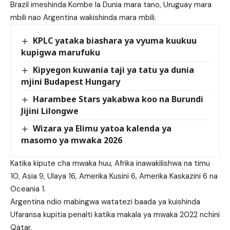
Brazil imeshinda Kombe la Dunia mara tano, Uruguay mara
mbili nao Argentina wakishinda mara mbili.
KPLC yataka biashara ya vyuma kuukuu
kupigwa marufuku
Kipyegon kuwania taji ya tatu ya dunia
mjini Budapest Hungary
Harambee Stars yakabwa koo na Burundi
Jijini Lilongwe
Wizara ya Elimu yatoa kalenda ya
masomo ya mwaka 2026
Katika kipute cha mwaka huu, Afrika inawakilishwa na timu
10, Asia 9, Ulaya 16, Amerika Kusini 6, Amerika Kaskazini 6 na
Oceania 1.
Argentina ndio mabingwa watatezi baada ya kuishinda
Ufaransa kupitia penalti katika makala ya mwaka 2022 nchini
Qatar.