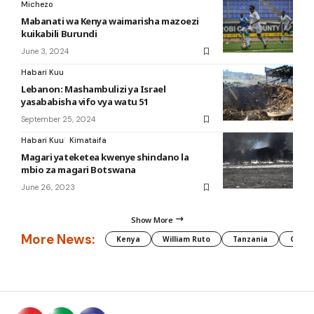
Michezo
Mabanati wa Kenya waimarisha mazoezi
kuikabili Burundi
June 3, 2024
Habari Kuu
Lebanon: Mashambulizi ya Israel
yasababisha vifo vya watu 51
September 25, 2024
Habari Kuu
Kimataifa
Magari yateketea kwenye shindano la
mbio za magari Botswana
June 26, 2023
Show More
More News:
Kenya
William Ruto
Tanzania
CAF