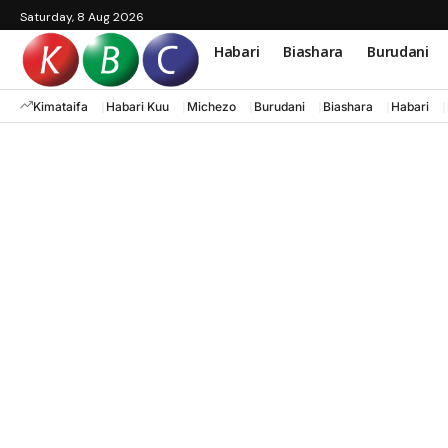
Saturday, 8 Aug 2026
Habari
Biashara
Burudani
Kimataifa
Habari Kuu
Michezo
Burudani
Biashara
Habari