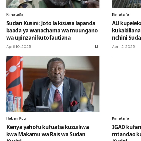
Kimataifa
Kimataifa
Sudan Kusini: Joto la kisiasa lapanda
AU kupeleka
baada ya wanachama wa muungano
kukabilian
wa upinzani kutofautiana
nchini Suda
April 10, 2025
April 2, 2025
Habari Kuu
Kimataifa
Kenya yahofu kufuatia kuzuiliwa
IGAD kufan
kwa Makamu wa Rais wa Sudan
mtandao ku