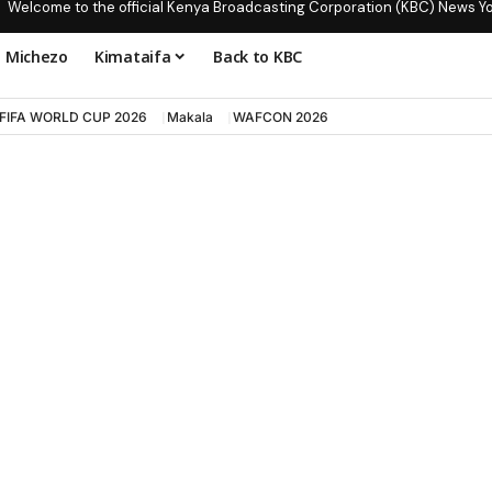
Welcome to the official Kenya Broadcasting Corporation (KBC) News Y
Michezo
Kimataifa
Back to KBC
FIFA WORLD CUP 2026
Makala
WAFCON 2026