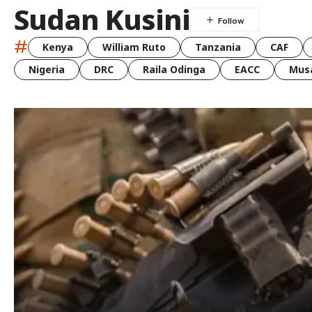
Sudan Kusini
#
Kenya
William Ruto
Tanzania
CAF
Nigeria
DRC
Raila Odinga
EACC
Musa