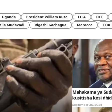
Uganda
President William Ruto
FIFA
DCI
lia Mudavadi
Rigathi Gachagua
Morocco
IEBC
Mahakama ya Suda
kusitisha kesi dhi
September 30, 2025