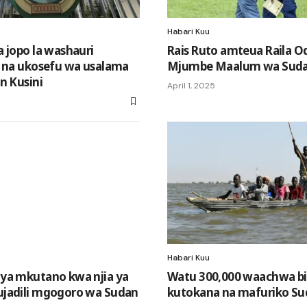
Habari Kuu
 jopo la washauri
Rais Ruto amteua Raila 
a na ukosefu wa usalama
Mjumbe Maalum wa Suda
n Kusini
April 1, 2025
Habari Kuu
ya mkutano kwa njia ya
Watu 300,000 waachwa b
jadili mgogoro wa Sudan
kutokana na mafuriko Su