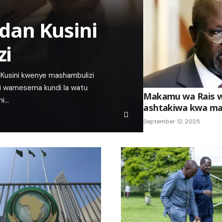
dan Kusini
zi
Kusini kwenye mashambulizi
sini wamesema kundi la watu
Makamu wa Rais w
ni…
ashtakiwa kwa mau
September 12, 2025