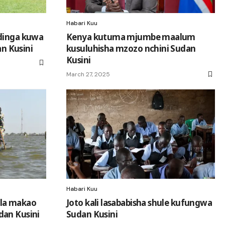
Habari Kuu
Odinga kuwa
Kenya kutuma mjumbe maalum
n Kusini
kusuluhisha mzozo nchini Sudan
Kusini
March 27, 2025
Habari Kuu
ila makao
Joto kali lasababisha shule kufungwa
dan Kusini
Sudan Kusini