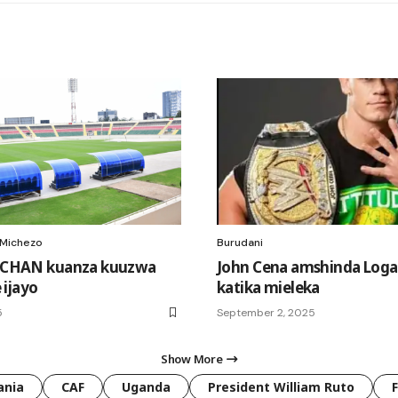
Michezo
Burudani
a CHAN kuanza kuuzwa
John Cena amshinda Loga
ijayo
katika mieleka
5
September 2, 2025
Show More
ania
CAF
Uganda
President William Ruto