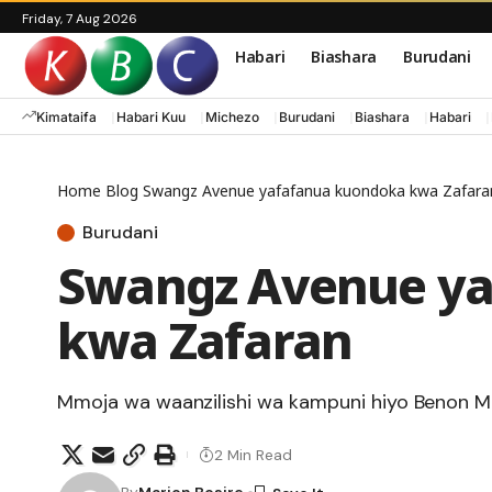
Friday, 7 Aug 2026
Habari
Biashara
Burudani
Kimataifa
Habari Kuu
Michezo
Burudani
Biashara
Habari
Home
Blog
Swangz Avenue yafafanua kuondoka kwa Zafara
Burudani
Swangz Avenue y
kwa Zafaran
Mmoja wa waanzilishi wa kampuni hiyo Benon
2 Min Read