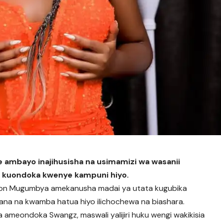
 ambayo inajihusisha na usimamizi wa wasanii
a kuondoka kwenye kampuni hiyo.
enon Mugumbya amekanusha madai ya utata kugubika
ana na kwamba hatua hiyo ilichochewa na biashara.
ameondoka Swangz, maswali yalijiri huku wengi wakikisia