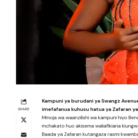
Kampuni ya burudani ya Swangz Avenue
imefafanua kuhusu hatua ya Zafaran y
SHARE
Mmoja wa waanzilishi wa kampuni hiyo B
mchakato huo akisema waliafikiana kiungw
Baada ya Zafaran kutangaza rasmi kwamba 