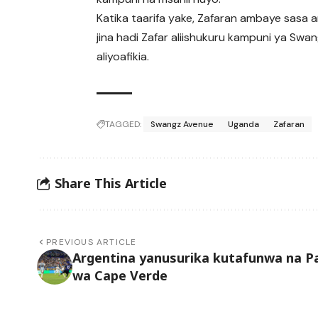
Katika taarifa yake, Zafaran ambaye sasa a
jina hadi Zafar aliishukuru kampuni ya Swa
aliyoafikia.
TAGGED:
Swangz Avenue
Uganda
Zafaran
Share This Article
PREVIOUS ARTICLE
Argentina yanusurika kutafunwa na P
wa Cape Verde