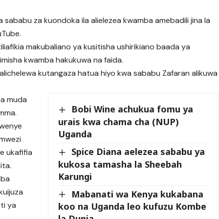
 sababu za kuondoka ila alielezea kwamba amebadili jina la
uTube.
liafikia makubaliano ya kusitisha ushirikiano baada ya
itimisha kwamba hakukuwa na faida.
walichelewa kutangaza hatua hiyo kwa sababu Zafaran alikuwa
ba muda
Bobi Wine achukua fomu ya
umma.
urais kwa chama cha (NUP)
kwenye
Uganda
 mwezi
Spice Diana aelezea sababu ya
 ukafifia
kukosa tamasha la Sheebah
ita.
Karungi
mba
kuijuza
Mabanati wa Kenya kukabana
ti ya
koo na Uganda leo kufuzu Kombe
la Dunia