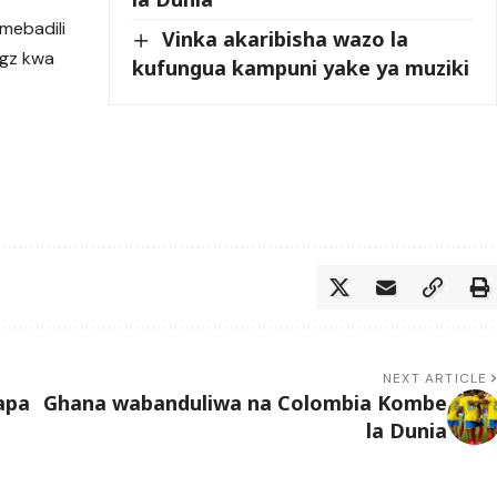
mebadili
Vinka akaribisha wazo la
ngz kwa
kufungua kampuni yake ya muziki
NEXT ARTICLE
apa
Ghana wabanduliwa na Colombia Kombe
la Dunia