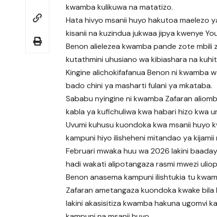
kwamba kulikuwa na matatizo.
Hata hivyo msanii huyo hakutoa maelezo ya
kisanii na kuzindua jukwaa jipya kwenye Yo
Benon alielezea kwamba pande zote mbili zi
kutathmini uhusiano wa kibiashara na kuh
Kingine alichokifafanua Benon ni kwamba 
bado chini ya masharti fulani ya mkataba.
Sababu nyingine ni kwamba Zafaran aliom
kabla ya kufichuliwa kwa habari hizo kwa 
Uvumi kuhusu kuondoka kwa msanii huyo 
kampuni hiyo ilisheheni mitandao ya kijamii
Februari mwaka huu wa 2026 lakini baadaye
hadi wakati alipotangaza rasmi mwezi uliop
Benon anasema kampuni ilishtukia tu kwa
Zafaran ametangaza kuondoka kwake bila 
lakini akasisitiza kwamba hakuna ugomvi ka
kampuni na msanii huyo.