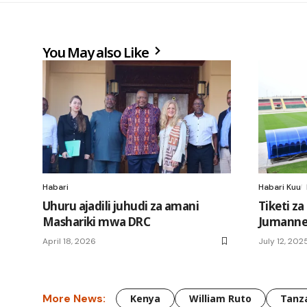
You May also Like
Habari
Habari Kuu
Uhuru ajadili juhudi za amani
Tiketi z
Mashariki mwa DRC
Jumanne 
April 18, 2026
July 12, 202
More News:
Kenya
William Ruto
Tanz