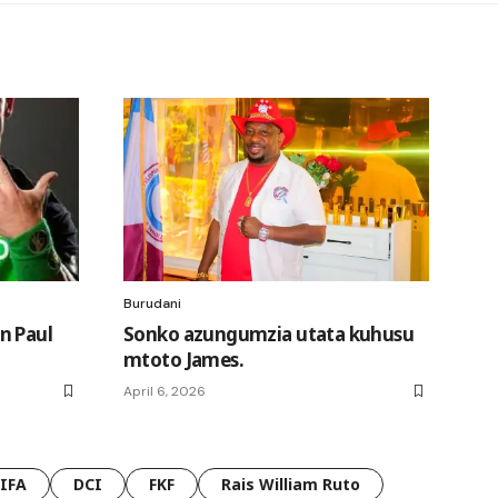
Burudani
n Paul
Sonko azungumzia utata kuhusu
mtoto James.
April 6, 2026
FIFA
DCI
FKF
Rais William Ruto