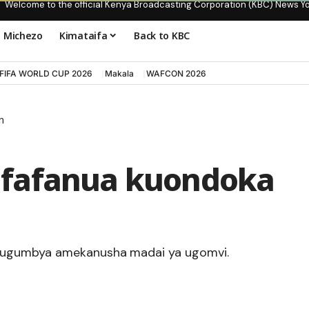
Welcome to the official Kenya Broadcasting Corporation (KBC) News Y
Michezo
Kimataifa
Back to KBC
FIFA WORLD CUP 2026
Makala
WAFCON 2026
n
afafanua kuondoka
 Mugumbya amekanusha madai ya ugomvi.