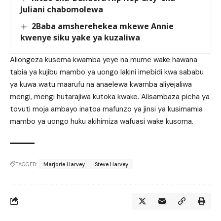
Juliani chabomolewa
2Baba amsherehekea mkewe Annie
kwenye siku yake ya kuzaliwa
Aliongeza kusema kwamba yeye na mume wake hawana
tabia ya kujibu mambo ya uongo lakini imebidi kwa sababu
ya kuwa watu maarufu na anaelewa kwamba aliyejaliwa
mengi, mengi hutarajiwa kutoka kwake. Alisambaza picha ya
tovuti moja ambayo inatoa mafunzo ya jinsi ya kusimamia
mambo ya uongo huku akihimiza wafuasi wake kusoma.
TAGGED:
Marjorie Harvey
Steve Harvey