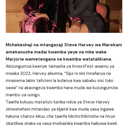
Mchekeshaji na mtangazaji Steve Harvey wa Marekani
amekanusha madai kwamba yeye na mke wake
Marjorie wametengana na kwamba watatalikiana.
Akizungumza kwenye tamasha ya InvestFest awamu ya
mwaka 2023, Harvey alisema, “Sijui ni nini mnafanya na
mnasema lakini tafuteni la kufanya kwa sababu sisi tuko
sawa” na akaongeza kwamba hana muda wa kuzungumzia
mambo ya uongo.
Taarifa kuhusu matatizo katika ndoa ya Steve Harvey
zimesheheni mitandao ya kijamii kwa muda sasa ingawa
hakuna chanzo kikuu cha taarifa kilichothibitisha na hivyo
zikatiliwa shaka na sasa imebainika kwamba haikuwa kweli.