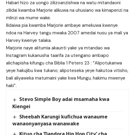
Habari hizo za uongo zilizoanzishwa na watu mitandaoni
zilidai kwamba Marjorie alikuwa na uhusiano wa kimapenzi na
mlinzi wa mume wake.
Ilidaiwa pia kwamba Marjorie ambaye amekuwa kwenye
ndoa na Harvey tangu mwaka 2007 amedai nusu ya mali ya
Harvey kwenye talaka.
Marjorie naye alitumia akaunti yake ya mtandao wa
Instagram kukanusha taarifa za utengano ambapo
alichapisha kifungu cha Biblia 1 Petero 23 : “Alipotukanwa
yeye hakujibu kwa tukano; alipoteseka yeye hakutoa vitisho,
bali aliyaweka matumaini yake kwa Mungu, hakimu mwenye
haki”.
Stevo Simple Boy adai msamaha kwa
Kiengei
Sheebah Karungi kufichua wanaume
wanaonyanyasa wanawake
Kituo cha ‘Dandora Hip Hop City’ cha