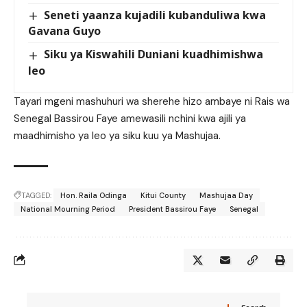
Seneti yaanza kujadili kubanduliwa kwa
Gavana Guyo
Siku ya Kiswahili Duniani kuadhimishwa
leo
Tayari mgeni mashuhuri wa sherehe hizo ambaye ni Rais wa
Senegal Bassirou Faye amewasili nchini kwa ajili ya
maadhimisho ya leo ya siku kuu ya Mashujaa.
TAGGED:
Hon. Raila Odinga
Kitui County
Mashujaa Day
National Mourning Period
President Bassirou Faye
Senegal