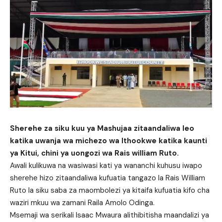
Sherehe za siku kuu ya Mashujaa zitaandaliwa leo
katika uwanja wa michezo wa Ithookwe katika kaunti
ya Kitui, chini ya uongozi wa Rais william Ruto.
Awali kulikuwa na wasiwasi kati ya wananchi kuhusu iwapo
sherehe hizo zitaandaliwa kufuatia tangazo la Rais William
Ruto la siku saba za maombolezi ya kitaifa kufuatia kifo cha
waziri mkuu wa zamani Raila Amolo Odinga.
Msemaji wa serikali Isaac Mwaura alithibitisha maandalizi ya