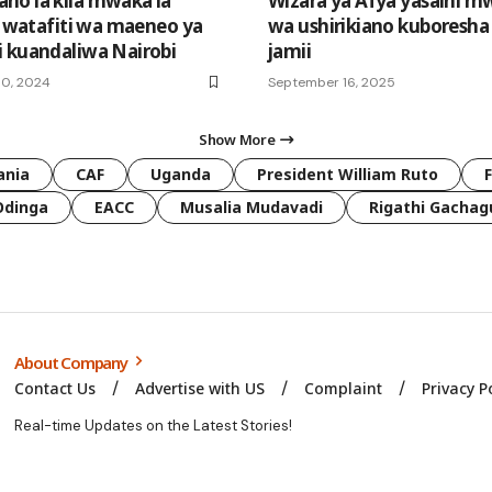
o la kila mwaka la
Wizara ya Afya yasaini m
la watafiti wa maeneo ya
wa ushirikiano kuboresha
 kuandaliwa Nairobi
jamii
10, 2024
September 16, 2025
Show More
ania
CAF
Uganda
President William Ruto
Odinga
EACC
Musalia Mudavadi
Rigathi Gachag
About Company
Contact Us
Advertise with US
Complaint
Privacy P
Real-time Updates on the Latest Stories!