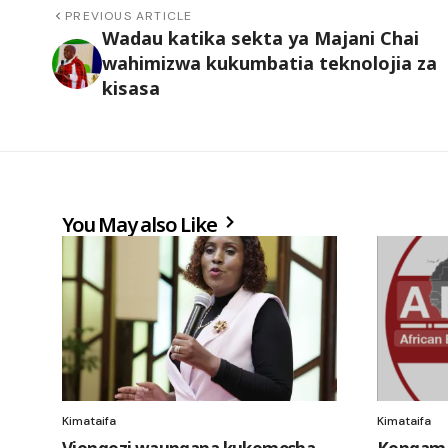
PREVIOUS ARTICLE
Wadau katika sekta ya Majani Chai
wahimizwa kukumbatia teknolojia za
kisasa
You May also Like
Kimataifa
Kimataifa