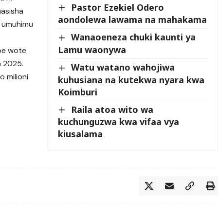
Pastor Ezekiel Odero
masisha
aondolewa lawama na mahakama
u umuhimu
Wanaoeneza chuki kaunti ya
Lamu waonywa
mbe wote
a 2025.
Watu watano wahojiwa
o milioni
kuhusiana na kutekwa nyara kwa
Koimburi
Raila atoa wito wa
kuchunguzwa kwa vifaa vya
kiusalama