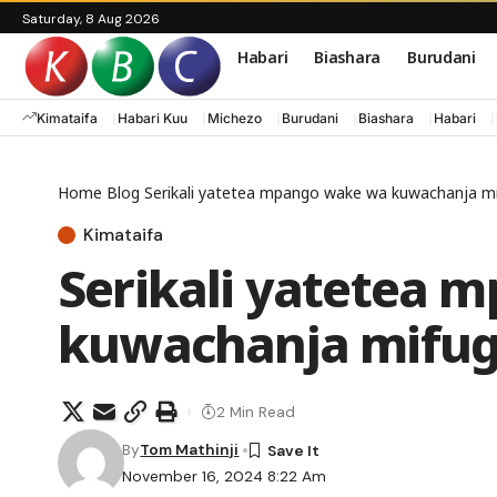
Saturday, 8 Aug 2026
Habari
Biashara
Burudani
Kimataifa
Habari Kuu
Michezo
Burudani
Biashara
Habari
Home
Blog
Serikali yatetea mpango wake wa kuwachanja m
Kimataifa
Serikali yatetea 
kuwachanja mifu
2 Min Read
By
Tom Mathinji
November 16, 2024 8:22 Am