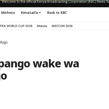
Welcome to the official Kenya Broadcasting Corporation (KBC) News Y
Michezo
Kimataifa
Back to KBC
FIFA WORLD CUP 2026
Makala
WAFCON 2026
ifugo
mpango wake wa
go