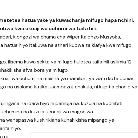
 imetetea hatua yake ya kuwachanja mifugo hapa nchini,
bwa kwa ukuaji wa uchumi wa taifa hili.
abari, kiongozi wa chama cha Wiper Kalonzo Musyoka,
ma hatua hiyo itakuwa na athari kubwa za kiafya kwa mifugo
o, ilisema kuwa sekta ya mifugo huletea taifa hili asilimia 12
kuhakikisha afya bora ya mifugo.
kuaji wa uchumi na maisha ya mamilioni ya watu kote duniani.
ugo na usalama katika usambazaji chakula, ni kupitia chanjo ya
ingana na idara hiyo ni pamoja na; kuzuia na kudhibiti
a uchumina na kuzuia ueneaji wa magonjwa.
ima wanapaswa kushirikiana kuhakikisha mipango ya
rifa hiyo.
a ni