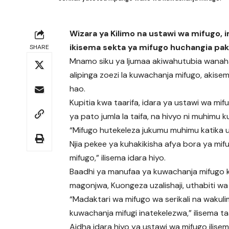
Wizara ya Kilimo na ustawi wa mifugo,
ikisema sekta ya mifugo huchangia paku
SHARE
Mnamo siku ya Ijumaa akiwahutubia wanah
alipinga zoezi la kuwachanja mifugo, akise
hao.
Kupitia kwa taarifa, idara ya ustawi wa mifug
ya pato jumla la taifa, na hivyo ni muhimu 
“Mifugo hutekeleza jukumu muhimu katika u
Njia pekee ya kuhakikisha afya bora ya mif
mifugo,” ilisema idara hiyo.
Baadhi ya manufaa ya kuwachanja mifugo kul
magonjwa, Kuongeza uzalishaji, uthabiti w
“Madaktari wa mifugo wa serikali na wakul
kuwachanja mifugi inatekelezwa,” ilisema taa
Aidha idara hiyo ya ustawi wa mifugo ilisem