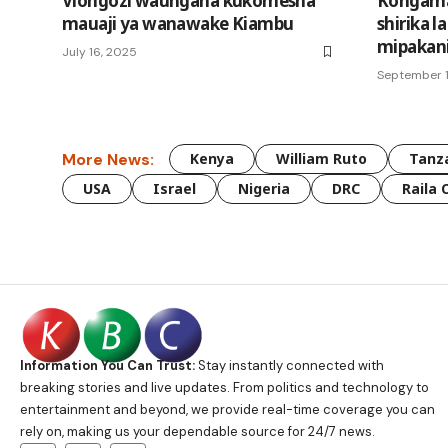
Viongozi waungana kukomesha
Kongaman
mauaji ya wanawake Kiambu
shirika 
mipakani
July 16, 2025
September 
More News:
Kenya
William Ruto
Tanz
USA
Israel
Nigeria
DRC
Raila 
Information You Can Trust:
Stay instantly connected with
breaking stories and live updates. From politics and technology to
entertainment and beyond, we provide real-time coverage you can
rely on, making us your dependable source for 24/7 news.