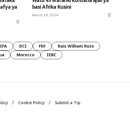
wafaka
Watu 45 wafariki kufuatia ajali ya
 afya ya
basi Afrika Kusini
March 29, 2024
FIFA
DCI
FKF
Rais William Ruto
ua
Morocco
IEBC
olicy
Cookie Policy
Submit a Tip