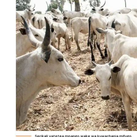
Serikali yatetea mpango wake wa kuwachanja mifugo.