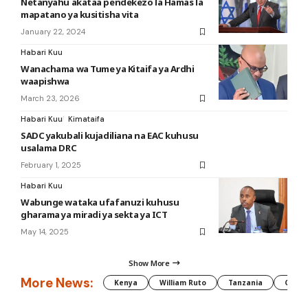
Netanyahu akataa pendekezo la Hamas la
mapatano ya kusitisha vita
January 22, 2024
Habari Kuu
Wanachama wa Tume ya Kitaifa ya Ardhi
waapishwa
March 23, 2026
Habari Kuu
Kimataifa
SADC yakubali kujadiliana na EAC kuhusu
usalama DRC
February 1, 2025
Habari Kuu
Wabunge wataka ufafanuzi kuhusu
gharama ya miradi ya sekta ya ICT
May 14, 2025
Show More
More News:
Kenya
William Ruto
Tanzania
CAF