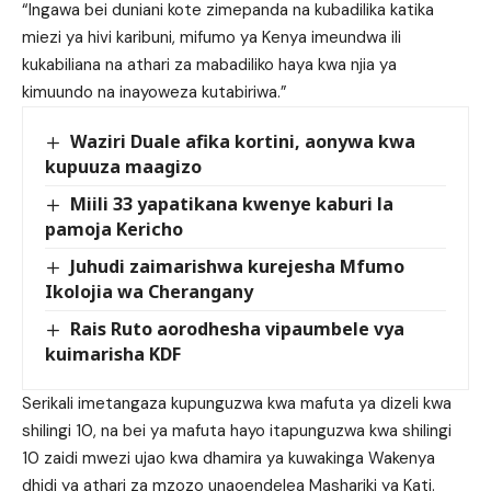
“Ingawa bei duniani kote zimepanda na kubadilika katika
miezi ya hivi karibuni, mifumo ya Kenya imeundwa ili
kukabiliana na athari za mabadiliko haya kwa njia ya
kimuundo na inayoweza kutabiriwa.”
Waziri Duale afika kortini, aonywa kwa
kupuuza maagizo
Miili 33 yapatikana kwenye kaburi la
pamoja Kericho
Juhudi zaimarishwa kurejesha Mfumo
Ikolojia wa Cherangany
Rais Ruto aorodhesha vipaumbele vya
kuimarisha KDF
Serikali imetangaza kupunguzwa kwa mafuta ya dizeli kwa
shilingi 10, na bei ya mafuta hayo itapunguzwa kwa shilingi
10 zaidi mwezi ujao kwa dhamira ya kuwakinga Wakenya
dhidi ya athari za mzozo unaoendelea Mashariki ya Kati.