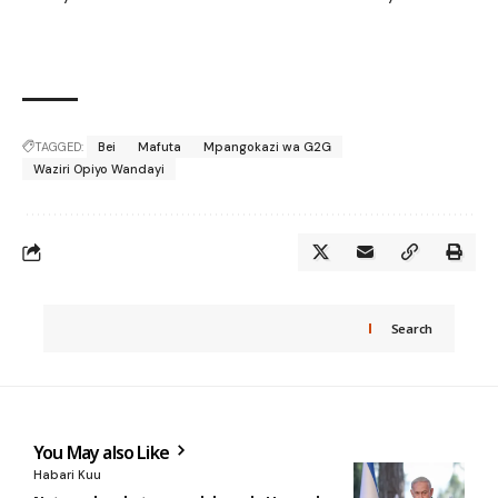
TAGGED:
Bei
Mafuta
Mpangokazi wa G2G
Waziri Opiyo Wandayi
Search
You May also Like
Habari Kuu