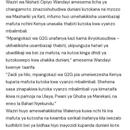
Waziri wa Nishati Opiyo Wandayi amesema licha ya
changamoto zinazoshuhudiwa duniani kutokana na mzozo
wa Mashariki ya Kati, mfumo huo umehakikisha usambazaji
mafuta nchini Kenya unasalia thabiti kutoka kwa vyanzo
mbalimbali.
“Mpangokazi wa G2G unafanya kazi kama ilivyokusudiwa –
ukihakikisha usambazaji thabiti, ukipunguza hatari ya
ubadilikaji wa bei za mafuta, na kutoa kinga dhidi ya
kutokuwepo kwa uhakika duniani,” amesema Wandayi
kwenye taarifa.
“Zaidi ya hilo, mpangokazi wa G2G pia umeiwezesha Kenya
kupata mafuta kutoka kwa vyanzo mbalimbali. Shehena
sasa zinapakiwa kutoka vyanzo mbalimbali vya kimataifa
ikiwa ni pamoja na Ulaya, Pwani ya Ghuba ya Marekani, na
eneo la Bahari Nyekundu.”
Waziri huyo amewahakikishia Wakenya kuwa nchi hii ina
mafuta ya kutosha na kwamba serikali inafanya kila iwezalo
kudhibiti bei ya bidhaa hiyo inayozidi kupanda duniani kote.