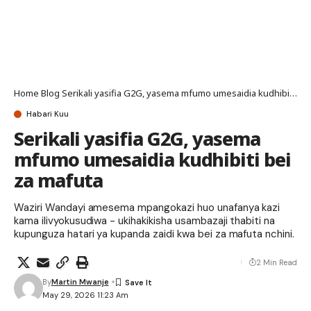
Home
Blog
Serikali yasifia G2G, yasema mfumo umesaidia kudhibiti bei za mafuta
Habari Kuu
Serikali yasifia G2G, yasema
mfumo umesaidia kudhibiti bei
za mafuta
Waziri Wandayi amesema mpangokazi huo unafanya kazi
kama ilivyokusudiwa - ukihakikisha usambazaji thabiti na
kupunguza hatari ya kupanda zaidi kwa bei za mafuta nchini.
2 Min Read
By
Martin Mwanje
May 29, 2026 11:23 Am