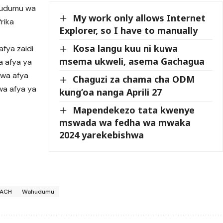
ahudumu wa
My work only allows Internet
frika
Explorer, so I have to manually
Kosa langu kuu ni kuwa
fya zaidi
msema ukweli, asema Gachagua
a afya ya
 wa afya
Chaguzi za chama cha ODM
wa afya ya
kung’oa nanga Aprili 27
Mapendekezo tata kwenye
mswada wa fedha wa mwaka
2024 yarekebishwa
EACH
Wahudumu