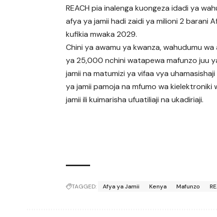
REACH pia inalenga kuongeza idadi ya w
afya ya jamii hadi zaidi ya milioni 2 barani A
kufikia mwaka 2029.
Chini ya awamu ya kwanza, wahudumu wa a
ya 25,000 nchini watapewa mafunzo juu y
jamii na matumizi ya vifaa vya uhamasishaji
ya jamii pamoja na mfumo wa kielektroniki 
jamii ili kuimarisha ufuatiliaji na ukadiriaji.
TAGGED:
Afya ya Jamii
Kenya
Mafunzo
R