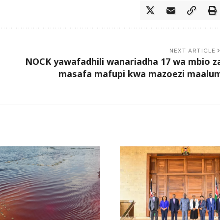
NEXT ARTICLE
NOCK yawafadhili wanariadha 17 wa mbio z
masafa mafupi kwa mazoezi maalu