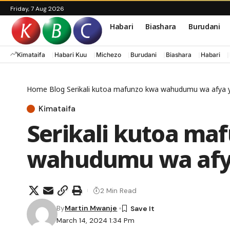
Friday, 7 Aug 2026
Habari
Biashara
Burudani
Kimataifa
Habari Kuu
Michezo
Burudani
Biashara
Habari
Home
Blog
Serikali kutoa mafunzo kwa wahudumu wa afya y
Kimataifa
Serikali kutoa ma
wahudumu wa afya 
2 Min Read
By
Martin Mwanje
March 14, 2024 1:34 Pm