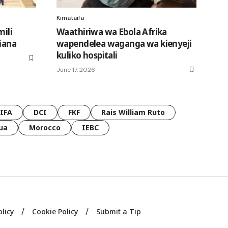
Kimataifa
mili
Waathiriwa wa Ebola Afrika
kiana
wapendelea waganga wa kienyeji
kuliko hospitali
June 17, 2026
FIFA
DCI
FKF
Rais William Ruto
ua
Morocco
IEBC
olicy
Cookie Policy
Submit a Tip