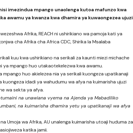
lhamisi imezindua mpango unaolenga kutoa mafunzo kwa
ika awamu ya kwanza kwa dhamira ya kuwaongezea ujuzi
yowezeshwa Afrika, REACH ni ushirikiano wa pamoja kati ya
gonjwa cha Afrika cha Africa CDC, Shirika la Msalaba
kali kuu kwa ushirikiano na serikali za kaunti miezi michache
ini ya mpango huo utakaotekelezwa kwa awamu.
 mpango huo akielezea nia ya serikali kuongeza upatikanaji
 kwa kuongeza idadi ya wahudumu wa afya na kuimarisha ujuzi
ne wa sekta ya afya.
umaini na unawiana vyema na Ajenda ya Mabadiliko
umbani, na kuimarisha dhamira yetu ya upatikanaji wa afya
a Umoja wa Afrika, AU unalenga kuimarisha utoaji huduma z
asiojiweza katika jamii.