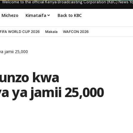
Welcome to the official Kenya Broadcasting Corporation (KBC) News Y
Michezo
Kimataifa
Back to KBC
FIFA WORLD CUP 2026
Makala
WAFCON 2026
a jamii 25,000
funzo kwa
ya jamii 25,000