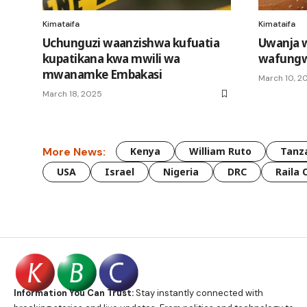
Kimataifa
Kimataifa
Uchunguzi waanzishwa kufuatia
Uwanja 
kupatikana kwa mwili wa
wafungw
mwanamke Embakasi
March 10, 2
March 18, 2025
More News:
Kenya
William Ruto
Tanz
USA
Israel
Nigeria
DRC
Raila 
Information You Can Trust:
Stay instantly connected with