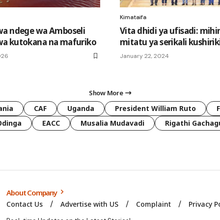
Kimataifa
wa ndege wa Amboseli
Vita dhidi ya ufisadi: mihi
a kutokana na mafuriko
mitatu ya serikali kushiri
026
January 22, 2024
Show More
ania
CAF
Uganda
President William Ruto
Odinga
EACC
Musalia Mudavadi
Rigathi Gachag
About Company
Contact Us
Advertise with US
Complaint
Privacy P