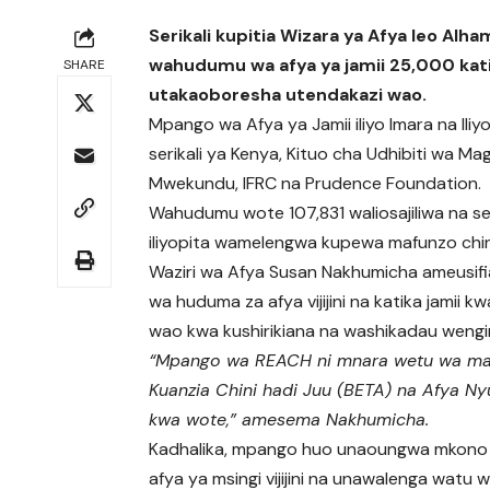
Serikali kupitia Wizara ya Afya leo A
wahudumu wa afya ya jamii 25,000 kat
SHARE
utakaoboresha utendakazi wao.
Mpango wa Afya ya Jamii iliyo Imara na Ili
serikali ya Kenya, Kituo cha Udhibiti wa Ma
Mwekundu, IFRC na Prudence Foundation.
Wahudumu wote 107,831 waliosajiliwa na seri
iliyopita wamelengwa kupewa mafunzo ch
Waziri wa Afya Susan Nakhumicha ameusifia
wa huduma za afya vijijini na katika jamii
wao kwa kushirikiana na washikadau wengi
“Mpango wa REACH ni mnara wetu wa mat
Kuanzia Chini hadi Juu (BETA) na Afya Ny
kwa wote,” amesema Nakhumicha.
Kadhalika, mpango huo unaoungwa mkono n
afya ya msingi vijijini na unawalenga watu w