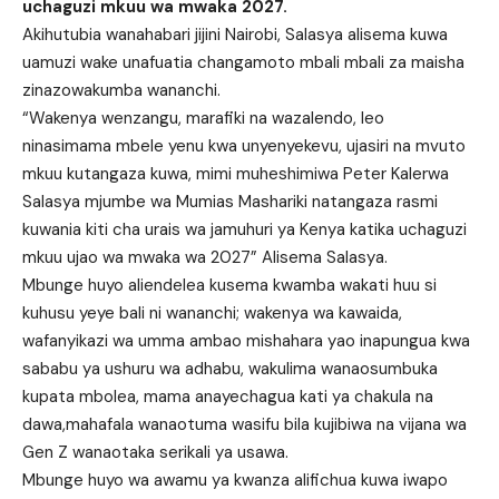
uchaguzi mkuu wa mwaka 2027.
Akihutubia wanahabari jijini Nairobi, Salasya alisema kuwa
uamuzi wake unafuatia changamoto mbali mbali za maisha
zinazowakumba wananchi.
“Wakenya wenzangu, marafiki na wazalendo, leo
ninasimama mbele yenu kwa unyenyekevu, ujasiri na mvuto
mkuu kutangaza kuwa, mimi muheshimiwa Peter Kalerwa
Salasya mjumbe wa Mumias Mashariki natangaza rasmi
kuwania kiti cha urais wa jamuhuri ya Kenya katika uchaguzi
mkuu ujao wa mwaka wa 2027” Alisema Salasya.
Mbunge huyo aliendelea kusema kwamba wakati huu si
kuhusu yeye bali ni wananchi; wakenya wa kawaida,
wafanyikazi wa umma ambao mishahara yao inapungua kwa
sababu ya ushuru wa adhabu, wakulima wanaosumbuka
kupata mbolea, mama anayechagua kati ya chakula na
dawa,mahafala wanaotuma wasifu bila kujibiwa na vijana wa
Gen Z wanaotaka serikali ya usawa.
Mbunge huyo wa awamu ya kwanza alifichua kuwa iwapo