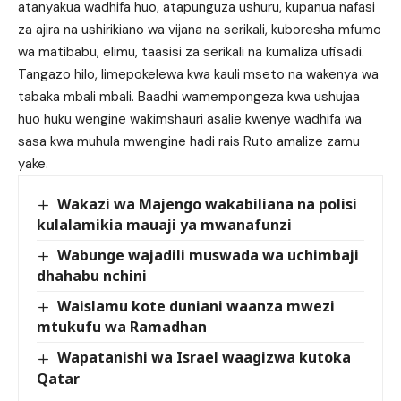
atanyakua wadhifa huo, atapunguza ushuru, kupanua nafasi
za ajira na ushirikiano wa vijana na serikali, kuboresha mfumo
wa matibabu, elimu, taasisi za serikali na kumaliza ufisadi.
Tangazo hilo, limepokelewa kwa kauli mseto na wakenya wa
tabaka mbali mbali. Baadhi wamempongeza kwa ushujaa
huo huku wengine wakimshauri asalie kwenye wadhifa wa
sasa kwa muhula mwengine hadi rais Ruto amalize zamu
yake.
Wakazi wa Majengo wakabiliana na polisi
kulalamikia mauaji ya mwanafunzi
Wabunge wajadili muswada wa uchimbaji
dhahabu nchini
Waislamu kote duniani waanza mwezi
mtukufu wa Ramadhan
Wapatanishi wa Israel waagizwa kutoka
Qatar