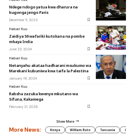
Ndege ndogo yatua kwa dharura na
kugonga jengo Paris
December 5, 2023
Habari Kuu
Zaidi ya 50 wafariki kutokana na pombe
mbaya India
June 23, 2024
Habari Kuu
Netanyahu akataa hadharani msukumo wa
Marekani kubuniwa kwa taifa la Palestina
January 19, 2024
Habari Kuu
Rabsha zazuka kwenye mkutano wa
Sifuna, Kakamega
February 21, 2026
Show More
More News:
Kenya
William Ruto
Tanzania
CAF