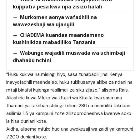
kujipatia pesa kwa njia zisizo halali
Murkomen aonya wafadhili na
wawezeshaji wa ujangili
CHADEMA kuandaa maandamano
kushinikiza mabadiliko Tanzania
Wabunge wajadili muswada wa uchimbaji
dhahabu nchini
“Huku kukiwa na misingi hiyo, sasa tunabadili jinsi Kenya
inavyofadhili maendeleo, huku tukikusanya akiba za ndani na
mtaji binafsi kujenga rasilimali za siku zijazo,” alisema Rais.
Aliashiria kuwa Mfuko wa Utajiri wa Kitaifa kwa sasa una
thamani ya takriban shilingi trilioni 286 na unamiliki takriban
asilimia 1.5 ya kampuni zote zilizoorodheshwa kwenye soko
la hisa duniani kote.
Aidha, alisema mfuko huo una uwekezaji wa zaidi ya kampuni
7,200 duniani kote.