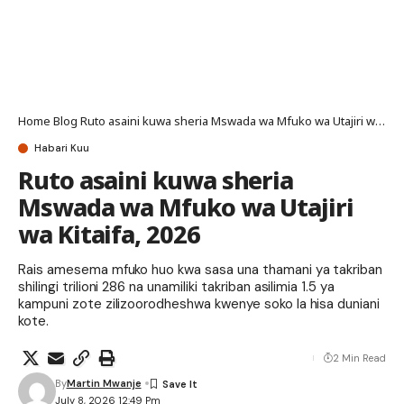
Home
Blog
Ruto asaini kuwa sheria Mswada wa Mfuko wa Utajiri wa Kitaifa, 2026
Habari Kuu
Ruto asaini kuwa sheria
Mswada wa Mfuko wa Utajiri
wa Kitaifa, 2026
Rais amesema mfuko huo kwa sasa una thamani ya takriban
shilingi trilioni 286 na unamiliki takriban asilimia 1.5 ya
kampuni zote zilizoorodheshwa kwenye soko la hisa duniani
kote.
2 Min Read
By
Martin Mwanje
July 8, 2026 12:49 Pm