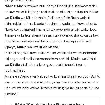
viongozi wengine.
“Mwezi Machi mwaka huu, Kenya ilibadili jinsi itakavyofadhili
ustawi wake ili kujenga rasilimali za siku zijazo kupitia Mfuko
wa Kitaifa wa Miundombinu,” alisema Rais Ruto wakati
akihutubia hadhira baada kusaini mswada huo kuwa sheria.
“Leo, Kenya inabadili namna itakavyolinda utajiri wake. Leo,
tunaweka katika sheria taasisi itakayohakikisha kuwa ustawi
unaoletwa na rasilimali hizo unadumu kwa ajili ya vizazi
vijavyo, Mfuko wa Utajiri wa Kitaifa.”
Ruto aliongeza kuwa huku Mfuko wa Kitaifa wa Miundombinu
ukijenga rasilimali zinazoendeleza nchi hii, Mfuko wa Utajiri
wa Kitaifa utalinda na kuongeza utajiri unaoletwa na
rasilimali hizo.
Alirejelea Ajenda ya Mabadiliko kuanzia Chini hadi Juu (BETA)
aliyosema imerejesha uthabiti, imani na kusaidia kuimarisha
uchumi wa nchi wakati ikiweka misingi ya ukuaji endelevu na
jumuishi.
Watu 10 wakamatwa Singapore kwa