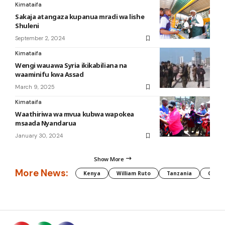
Kimataifa
Sakaja atangaza kupanua mradi wa lishe
Shuleni
September 2, 2024
Kimataifa
Wengi wauawa Syria ikikabiliana na
waaminifu kwa Assad
March 9, 2025
Kimataifa
Waathiriwa wa mvua kubwa wapokea
msaada Nyandarua
January 30, 2024
Show More
More News:
Kenya
William Ruto
Tanzania
CAF