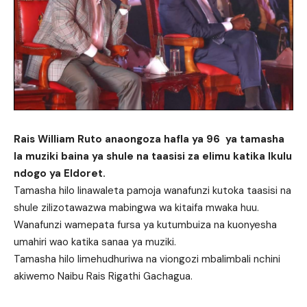
Rais William Ruto anaongoza hafla ya 96 ya tamasha
la muziki baina ya shule na taasisi za elimu katika Ikulu
ndogo ya Eldoret.
Tamasha hilo linawaleta pamoja wanafunzi kutoka taasisi na
shule zilizotawazwa mabingwa wa kitaifa mwaka huu.
Wanafunzi wamepata fursa ya kutumbuiza na kuonyesha
umahiri wao katika sanaa ya muziki.
Tamasha hilo limehudhuriwa na viongozi mbalimbali nchini
akiwemo Naibu Rais Rigathi Gachagua.