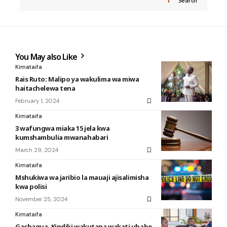
Search
You May also Like
Kimataifa
Rais Ruto: Malipo ya wakulima wa miwa
haitachelewa tena
February 1, 2024
Kimataifa
3 wafungwa miaka 15 jela kwa
kumshambulia mwanahabari
March 29, 2024
Kimataifa
Mshukiwa wa jaribio la mauaji ajisalimisha
kwa polisi
November 25, 2024
Kimataifa
Gachagua, Kindiki wakutana wakati ubabe