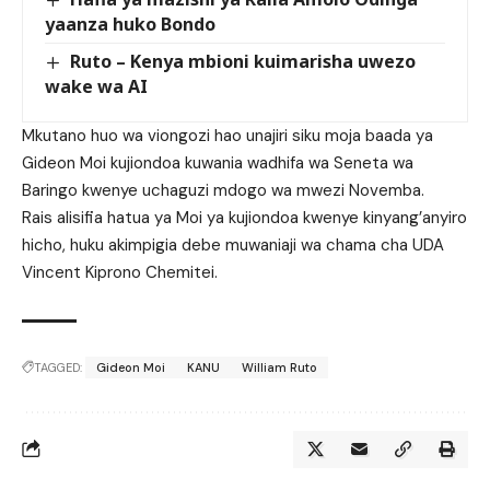
yaanza huko Bondo
Ruto – Kenya mbioni kuimarisha uwezo
wake wa AI
Mkutano huo wa viongozi hao unajiri siku moja baada ya
Gideon Moi kujiondoa kuwania wadhifa wa Seneta wa
Baringo kwenye uchaguzi mdogo wa mwezi Novemba.
Rais alisifia hatua ya Moi ya kujiondoa kwenye kinyang’anyiro
hicho, huku akimpigia debe muwaniaji wa chama cha UDA
Vincent Kiprono Chemitei.
TAGGED:
Gideon Moi
KANU
William Ruto