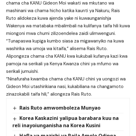
chama cha KANU Gideon Moi wakati wa mkutano wa
mashinani wa chama hicho katika kaunti ya Nakuru, Rais
Ruto alidokeza kuwa ajenda yake ni kuwaunganishja
Wakenya wa matabaka mbalimbali na kulifanya taifa hili kuwa
miongoni mwa chumi zilizoendelea zaidi ulimwenguni.
“Tunapaswa kupiga kumbo siasa za migawanyiko na kuwa
washirika wa umoja wa kitaifa,” alisema Rais Ruto.
Alipongeza chama cha KANU kwa kukubali kufanya kazi kwa
pamoja na serikali ya Kenya Kwanza chini ya mfumo wa
serikali jumuishi.
“Ninafuraha kwamba chama cha KANU chini ya uongozi wa
Gideon Moi utashirikiana nasi, kukabiliana na changamoto
zinazokabili taifa hili,” aliongeza Rais Ruto.
Rais Ruto amwomboleza Munyao
Korea Kaskazini yalipua barabara kuu na
reli inayoiunganisha na Korea Kusini
Hafla ya mazishi ya Raila Amolo Odinga