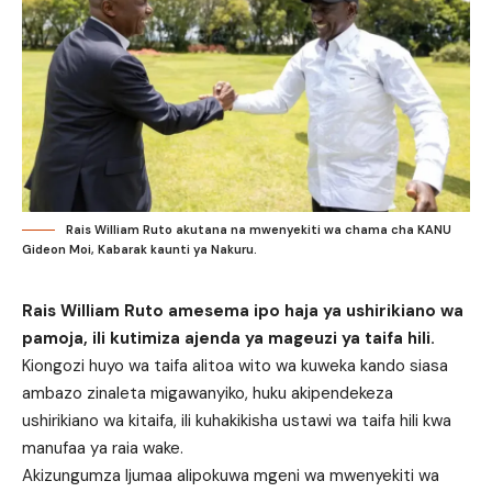
Rais William Ruto akutana na mwenyekiti wa chama cha KANU
Gideon Moi, Kabarak kaunti ya Nakuru.
Rais William Ruto amesema ipo haja ya ushirikiano wa
pamoja, ili kutimiza ajenda ya mageuzi ya taifa hili.
Kiongozi huyo wa taifa alitoa wito wa kuweka kando siasa
ambazo zinaleta migawanyiko, huku akipendekeza
ushirikiano wa kitaifa, ili kuhakikisha ustawi wa taifa hili kwa
manufaa ya raia wake.
Akizungumza Ijumaa alipokuwa mgeni wa mwenyekiti wa