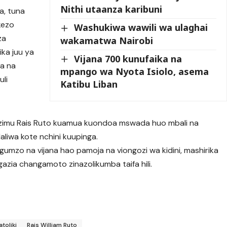
Nithi utaanza karibuni
a, tuna
kezo
Washukiwa wawili wa ulaghai
za
wakamatwa Nairobi
ika juu ya
Vijana 700 kunufaika na
ma na
mpango wa Nyota Isiolo, asema
uli
Katibu Liban
omlazimu Rais Ruto kuamua kuondoa mswada huo mbali na
liwa kote nchini kuupinga.
umzo na vijana hao pamoja na viongozi wa kidini, mashirika
ngazia changamoto zinazolikumba taifa hili.
toliki
Rais William Ruto