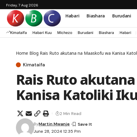
Friday, 7 Aug 2026
Habari
Biashara
Burudani
Kimataifa
Habari Kuu
Michezo
Burudani
Biashara
Habari
Home
Blog
Rais Ruto akutana na Maaskofu wa Kanisa Katoli
Kimataifa
Rais Ruto akutan
Kanisa Katoliki Ik
2 Min Read
By
Martin Mwanje
June 28, 2024 12:35 Pm