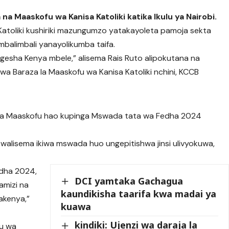
na Maaskofu wa Kanisa Katoliki katika Ikulu ya Nairobi.
atoliki kushiriki mazungumzo yatakayoleta pamoja sekta
 mbalimbali yanayolikumba taifa.
gesha Kenya mbele,” alisema Rais Ruto alipokutana na
a Baraza la Maaskofu wa Kanisa Katoliki nchini, KCCB
ya Maaskofu hao kupinga Mswada tata wa Fedha 2024
walisema ikiwa mswada huo ungepitishwa jinsi ulivyokuwa,
dha 2024,
DCI yamtaka Gachagua
amizi na
kaundikisha taarifa kwa madai ya
akenya,”
kuawa
kindiki: Ujenzi wa daraja la
bu wa