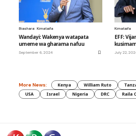
Biashara
Kimataifa
Kimataifa
Wandayi: Wakenya watapata
EFF: Vij
umeme wa gharama nafuu
kusimam
September 6, 2024
July 22, 20
More News:
Kenya
William Ruto
Tanz
USA
Israel
Nigeria
DRC
Raila 