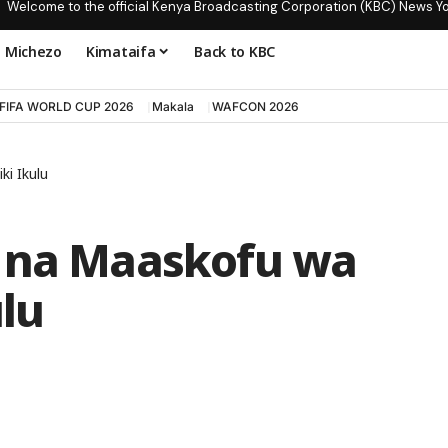
Welcome to the official Kenya Broadcasting Corporation (KBC) News Y
Michezo
Kimataifa
Back to KBC
FIFA WORLD CUP 2026
Makala
WAFCON 2026
ki Ikulu
a na Maaskofu wa
ulu