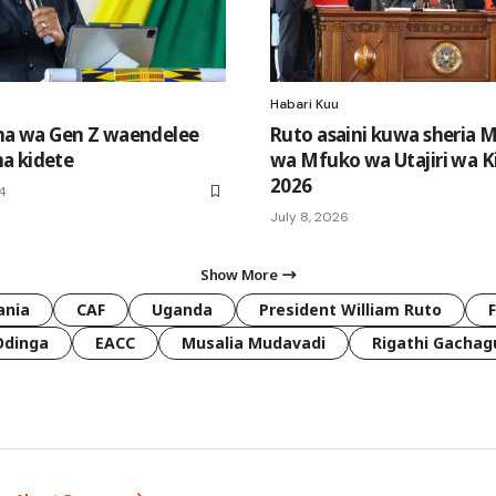
Habari Kuu
ana wa Gen Z waendelee
Ruto asaini kuwa sheria
a kidete
wa Mfuko wa Utajiri wa Ki
2026
24
July 8, 2026
Show More
ania
CAF
Uganda
President William Ruto
Odinga
EACC
Musalia Mudavadi
Rigathi Gachag