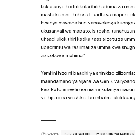
kukusanya kodi ili kufadhili huduma za umm
mashaka mno kuhusu baadhi ya mapende
kwenye mswada huo yanayolenga kuonge
ukusanyaji wa mapato. Isitoshe, tunahuzun
ufisadi uliokithiri katika taasisi zetu za um
ubadhirifu wa rasilimali za umma kwa shugh
zisizokuwa muhimu.”
Yamkini hizo ni baadhi ya shinikizo ziliz
maandamano ya vijana wa Gen Z yaliyoanda
Rais Ruto ameelezea nia ya kufanya mazung
ya kijamii na washikadau mbalimbali ili kua
TAGGED:
Ikulu ya Nairobi
Maaskofu wa Kanisa Ka