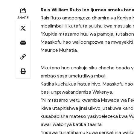
Rais William Ruto leo Ijumaa amekutana 
Rais Ruto amepongeza dhamira ya Kanisa K
SHARE
mbalimbali ili kutafuta suluhu kwa masuala
“Kupitia mtazamo huu wa pamoja, tutaison
Maaskofu hao walioongozwa na mweyekiti w
Maurice Muhatia.
Mkutano huo unakuja siku chache baada 
ambao sasa umefutiliwa mbali.
Katika kuchukua hatua hiyo, Maaskofu hao 
basi ungewakandamiza Wakenya.
“Ni mtazamo wetu kwamba Mswada wa Fe
ikiwa utapitishwa jinsi ulivyo, utakuwa kand
kusababisha mateso yasiyoelezeka kwa W
awali walionya katika taarifa.
“Ingawa tunafahamu kuwa serikali ina waji