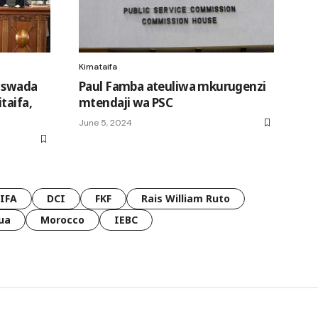
Kimataifa
 Mswada
Paul Famba ateuliwa mkurugenzi
taifa,
mtendaji wa PSC
June 5, 2024
FIFA
DCI
FKF
Rais William Ruto
ua
Morocco
IEBC