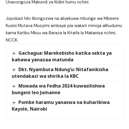
Unaoongoza Makundi ya Kidini humu nchini.
Jopokazi hilo liliongozwa na aliyekuwa mbunge wa Mbeere
Kusini Mutava Musyimi ambaye pia wakati mmoja alihudumu
kama Katibu Mkuu wa Baraza la Kitaifa la Makanisa nchini,
NCCK.
Gachagua: Marekebisho katika sekta ya
kahawa yanazaa matunda
Dkt. Nyambura Ndung’u: Nitafanikisha
utendakazi wa shirika la KBC
Mswada wa Fedha 2024 kuwasilishwa
bungeni leo Jumanne
Pombe haramu yanaswa na kuharibiwa
Kayole, Nairobi