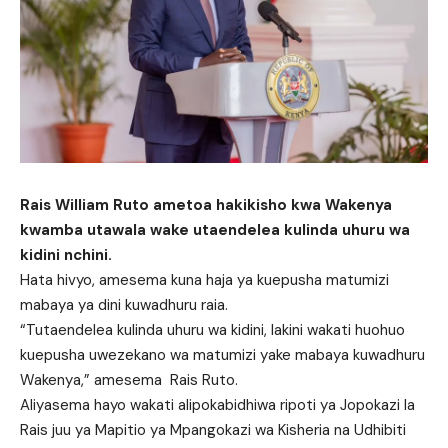
Rais William Ruto ametoa hakikisho kwa Wakenya
kwamba utawala wake utaendelea kulinda uhuru wa
kidini nchini.
Hata hivyo, amesema kuna haja ya kuepusha matumizi
mabaya ya dini kuwadhuru raia.
“Tutaendelea kulinda uhuru wa kidini, lakini wakati huohuo
kuepusha uwezekano wa matumizi yake mabaya kuwadhuru
Wakenya,” amesema Rais Ruto.
Aliyasema hayo wakati alipokabidhiwa ripoti ya Jopokazi la
Rais juu ya Mapitio ya Mpangokazi wa Kisheria na Udhibiti