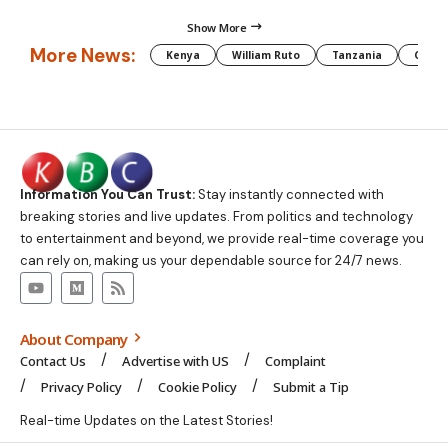
Show More
More News:
Kenya
William Ruto
Tanzania
CAF
Information You Can Trust:
Stay instantly connected with
breaking stories and live updates. From politics and technology
to entertainment and beyond, we provide real-time coverage you
can rely on, making us your dependable source for 24/7 news.
About Company
Contact Us
Advertise with US
Complaint
Privacy Policy
Cookie Policy
Submit a Tip
Real-time Updates on the Latest Stories!