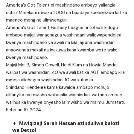
America’s Got Talent ni mashindano ambayo yalianzia
nchini Marekani mwaka 2006 na baadaye kuelekezwa katika
maeneo mengine ulimwenguni.
America’s Got Talent Fantasy League ni tofauti kidogo
ambapo majaji wanachagua washindani waliowapendelea
kwenye mashindano ya awali na kila jaji ana washindani
anaowanoa makali na inakuwa kana kwamba wote wako
kwenye mashindano.
Majaji Mel B, Simon Cowell, Heidi Klum na Howie Mandel
walipatiwa washindani 40 wa awali katika AGT ambapo kila
mmoja alichagua washindani 10 wa kufunza.
Shindano liliendelea kama kawaida ambapo mchujo
ulifanyika na mwisho wakasalia washindani watano ambao
walihusika kwenye onyesho la mwisho wa msimu, Jumatatu
Februari 19, 2024.
Mwigizaji Sarah Hassan azinduliwa balozi
wa Dettol