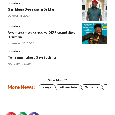
Burudani
Gen Mega Dee sasa ni Daktari
October 31, 2024
Burudani
Awamu ya mwaka huu ya DKFF kuandaliwa
Disemba
November 25, 2024
Burudani
Tems amshukuru Seyi Sodimu
February 4, 2025
Show More
More News:
Kenya
William Ruto
Tanzania
CAF