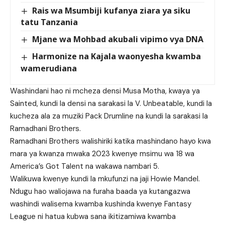
Rais wa Msumbiji kufanya ziara ya siku
tatu Tanzania
Mjane wa Mohbad akubali vipimo vya DNA
Harmonize na Kajala waonyesha kwamba
wamerudiana
Washindani hao ni mcheza densi Musa Motha, kwaya ya
Sainted, kundi la densi na sarakasi la V. Unbeatable, kundi la
kucheza ala za muziki Pack Drumline na kundi la sarakasi la
Ramadhani Brothers.
Ramadhani Brothers walishiriki katika mashindano hayo kwa
mara ya kwanza mwaka 2023 kwenye msimu wa 18 wa
America’s Got Talent na wakawa nambari 5.
Walikuwa kwenye kundi la mkufunzi na jaji Howie Mandel.
Ndugu hao waliojawa na furaha baada ya kutangazwa
washindi walisema kwamba kushinda kwenye Fantasy
League ni hatua kubwa sana ikitizamiwa kwamba