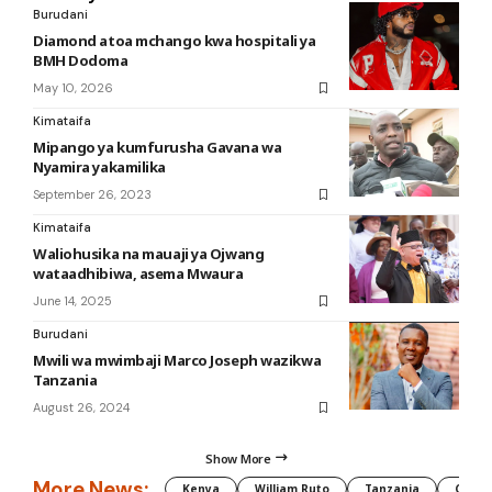
Burudani
Diamond atoa mchango kwa hospitali ya
BMH Dodoma
May 10, 2026
Kimataifa
Mipango ya kumfurusha Gavana wa
Nyamira yakamilika
September 26, 2023
Kimataifa
Waliohusika na mauaji ya Ojwang
wataadhibiwa, asema Mwaura
June 14, 2025
Burudani
Mwili wa mwimbaji Marco Joseph wazikwa
Tanzania
August 26, 2024
Show More
More News:
Kenya
William Ruto
Tanzania
CAF