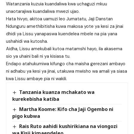
Watanzania kuzuia kuandaliwa kwa uchaguzi mkuu
unaotarajiwa kuandaliwa mwezi ujao.
Hata hivyo, akitoa uamuzi leo Jumatatu, Jaji Danstan
Ndunguru amethibitisha kuwa makosa yote ya kesi za jinai
dhidi ya Lissu yanapaswa kuendelea mbele na pia yana
ushahidi wa kutosha.
Aidha, Lissu amekubali kutoa matamshi hayo, ila akasema
sio ya uhaini bali ni ya kisiasa tu.
Endapo atahukumiwa kifungo cha maisha gerezani ambayo
ni adhabu ya kesi ya jinai, utakuwa mwisho wa amali ya siasa
kwa Lissu ambaye pia ni wakili.
Tanzania kuanza mchakato wa
kurekebisha katiba
Martha Koome: Kifo cha Jaji Ogembo ni
pigo kubwa
Rais Ruto aahidi kushirikiana na viongozi
wa Kisii kimaendeleo