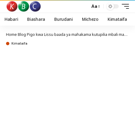
Aa
Habari
Biashara
Burudani
Michezo
Kimataifa
Home
Blog
Pigo kwa Lissu baada ya mahakama kutupilia mbali maombi yake
Kimataifa