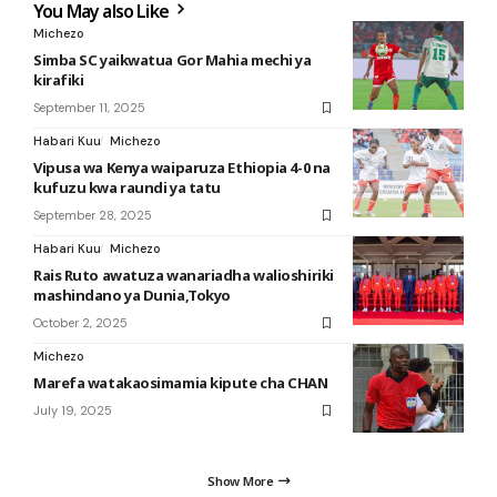
You May also Like
Michezo
Simba SC yaikwatua Gor Mahia mechi ya
kirafiki
September 11, 2025
Habari Kuu
Michezo
Vipusa wa Kenya waiparuza Ethiopia 4-0 na
kufuzu kwa raundi ya tatu
September 28, 2025
Habari Kuu
Michezo
Rais Ruto awatuza wanariadha walioshiriki
mashindano ya Dunia,Tokyo
October 2, 2025
Michezo
Marefa watakaosimamia kipute cha CHAN
July 19, 2025
Show More