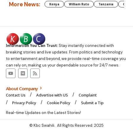
More News:
Kenya
William Ruto
Tanzania
CAF
Information You Can Trust:
Stay instantly connected with
breaking stories and live updates. From politics and technology
to entertainment and beyond, we provide real-time coverage you
can rely on, making us your dependable source for 24/7 news.
About Company
Contact Us
Advertise with US
Complaint
Privacy Policy
Cookie Policy
Submit a Tip
Real-time Updates on the Latest Stories!
© Kbc Swahili. All Rights Reserved. 2025