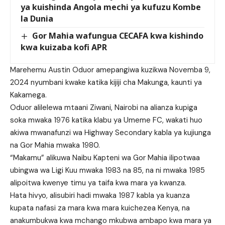
ya kuishinda Angola mechi ya kufuzu Kombe
la Dunia
Gor Mahia wafungua CECAFA kwa kishindo
kwa kuizaba kofi APR
Marehemu Austin Oduor amepangiwa kuzikwa Novemba 9,
2024 nyumbani kwake katika kijiji cha Makunga, kaunti ya
Kakamega.
Oduor alilelewa mtaani Ziwani, Nairobi na alianza kupiga
soka mwaka 1976 katika klabu ya Umeme FC, wakati huo
akiwa mwanafunzi wa Highway Secondary kabla ya kujiunga
na Gor Mahia mwaka 1980.
“Makamu” alikuwa Naibu Kapteni wa Gor Mahia ilipotwaa
ubingwa wa Ligi Kuu mwaka 1983 na 85, na ni mwaka 1985
alipoitwa kwenye timu ya taifa kwa mara ya kwanza.
Hata hivyo, alisubiri hadi mwaka 1987 kabla ya kuanza
kupata nafasi za mara kwa mara kuichezea Kenya, na
anakumbukwa kwa mchango mkubwa ambapo kwa mara ya