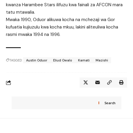
kwanza Harambee Stars ilifuzu kwa fainali za AFCON mara
tatu mtawalia.
Mwaka 1990, Oduor alikuwa kocha na mchezaji wa Gor
kufuatia kujiuzulu kwa kocha mkuu, lakini aliteuliwa kocha
rasmi mwaka 1994 na 1996.
TAGGED:
Austin Oduor
Eliud Owalo
Kamati
Mazishi
Search