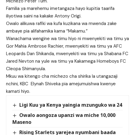
Michezo Peter Tum.
Familia ya marehemu imetangaza hayo kupitia taarifa
iliyotiwa saini na kakake Antony Origi.
Owalo alikuwa rafiki wa kufa kuzikana wa mwenda zake
ambaye pia alifahamika kama “Makamu.”
Wanachama wengine wa timu hiyo ni mwenyekiti wa timu ya
Gor Mahia Ambrose Rachier, mwenyekiti wa timu ya AFC
Leopards Dan Shikanda, mwenyekiti wa timu ya Shabana FC
Jared Nevton na yule wa timu ya Kakamega Homeboys FC
Cleopa Shimanyula.
Mkuu wa kitengo cha michezo cha shirika la utangazaji
nchini, KBC Elynah Shiveka pia amejumuishwa kwenye
kamati hiyo.
Ligi Kuu ya Kenya yaingia mzunguko wa 24
Owalo aongoza upanzi wa miche 10,000
Maseno
Rising Starlets yarejea nyumbani baada