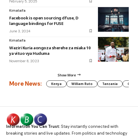
February 5, 2025
Kimataifa
Facebook is open sourcing dfuse, D
language bindings for FUSE
June 3, 2024
Kimataifa
Waziri Kuria aongoza sherehe za miaka 10
ya vituo vya Huduma
November 8, 2023
Show More
More News:
Kenya
William Ruto
Tanzania
CAF
Information You Can Trust:
Stay instantly connected with
breaking stories and live updates. From politics and technology