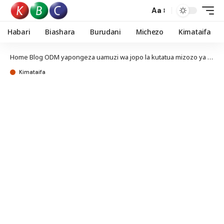
Aa
Habari
Biashara
Burudani
Michezo
Kimataifa
Home
Blog
ODM yapongeza uamuzi wa jopo la kutatua mizozo ya vyama vya kisiasa
Kimataifa