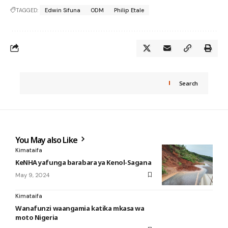
TAGGED:
Edwin Sifuna
ODM
Philip Etale
Search
You May also Like
Kimataifa
KeNHA yafunga barabara ya Kenol-Sagana
May 9, 2024
Kimataifa
Wanafunzi waangamia katika mkasa wa
moto Nigeria