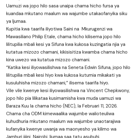
Uamuzi wa jopo hilo sasa unaipa chama hicho fursa ya
kuandaa mkutano maalum wa wajumbe utakaofanyika siku
ya Ijumaa.
Kupitia kwa taarifa iliyotiwa Saini na Mkurugenzi wa
Mawasiliano Philip Etale, chama hicho kilisema jopo hilo
lilitupilia mbali kesi ya Sifuna kwa kukosa kuzingatia njia ya
kutatua mizozo chamani, kikisisitiza kwamba chama hicho
kina uwezo wa kutatua mizozo chamani.
“Katika kesi iliyowasilishwa na Seneta Edwin Sifuna, jopo hilo
lilitupilia mbali kesi hiyo kwa kukosa kutumia mikakati ya
kusuluhisha mizozo chamani,” ilisema taarifa hiyo.
Vile vile kwenye kesi iliyowasilishwa na Vincent Chepkwony,
jopo hilo pia lilikataa kusimamisha kwa muda uamuzi wa
Baraza Kuu la chama hicho (NEC), la Februari 11, 2026.
Chama cha ODM kimewaalika wajumbe walioteuliwa
kuhudhuria mkutano maalum wa wajumbe unaotarajiwa
kufanyika kwenye uwanja wa maonyesho ya kilimo wa
Jamhuri jijini Nairobi, Ijumaa saa tatu asubuhi.