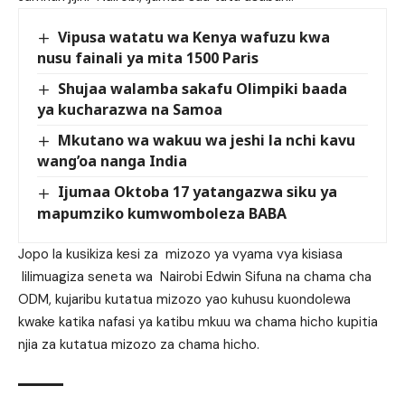
Vipusa watatu wa Kenya wafuzu kwa
nusu fainali ya mita 1500 Paris
Shujaa walamba sakafu Olimpiki baada
ya kucharazwa na Samoa
Mkutano wa wakuu wa jeshi la nchi kavu
wang’oa nanga India
Ijumaa Oktoba 17 yatangazwa siku ya
mapumziko kumwomboleza BABA
Jopo la kusikiza kesi za mizozo ya vyama vya kisiasa
lilimuagiza seneta wa Nairobi Edwin Sifuna na chama cha
ODM, kujaribu kutatua mizozo yao kuhusu kuondolewa
kwake katika nafasi ya katibu mkuu wa chama hicho kupitia
njia za kutatua mizozo za chama hicho.